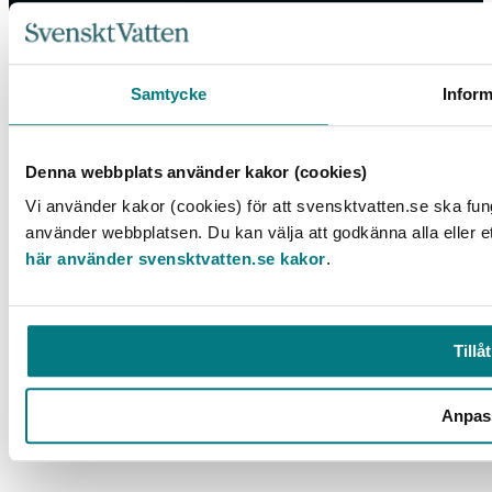
Box 14057, 167 14 Bromma, Tel. 08-506 002 00
Samtycke
Inform
svensktvatten@svensktvatten.se
Denna webbplats använder kakor (cookies)
© 2025 Svenskt Vatten
Vi använder kakor (cookies) för att svensktvatten.se ska fun
använder webbplatsen. Du kan välja att godkänna alla eller e
här använder svensktvatten.se kakor
.
Tillåt
Anpas