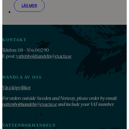
LÄS MER
KONTAKT
Telefon: 08 – 506 002 90
E-post:
vattenbokhandeln@exacta.se
HANDLA AV OSS
Våra köpvillkor
For orders outside Sweden and Norway, please order by email:
vattenbokhandeln@exacta.se
and include your VAT-number.
VATTENBOKHANDELN