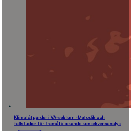
Klimatåtgärder i VA-sektorn -Metodik och
fallstudier för framåtblickande konsekvensanalys