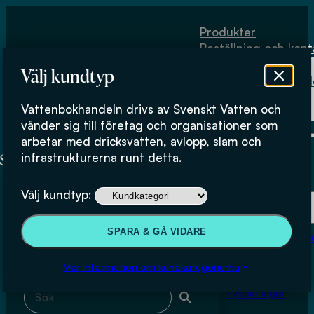
Hoppa till huvudinnehåll
Hoppa till sidfot
Produkter
Beställning och kont
Om
Välj kundtyp
Vattenbokhand
Köpvillkor
Vattenbokhandeln drivs av Svenskt Vatten och
Fysiskt lager
Mattias Bisaillon
vänder sig till företag och organisationer som
arbetar med dricksvatten, avlopp, slam och
infrastrukturerna runt detta.
Produkter
Välj kundtyp:
Beställning och kontakt
Sök & filtrera
SPARA & GÅ VIDARE
Om Vattenbokhan
Köpvillkor
Mer information om kundkategorierna
Sök med fritext
Fysiskt lager