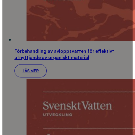
Förbehandling av avloppsvatten för effektivt
utnyttjande av organiskt material
LÄS MER