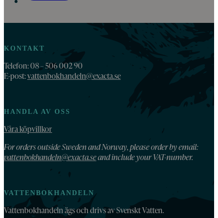
KONTAKT
Telefon: 08 – 506 002 90
E-post:
vattenbokhandeln@exacta.se
HANDLA AV OSS
Våra köpvillkor
For orders outside Sweden and Norway, please order by email:
vattenbokhandeln@exacta.se
and include your VAT-number.
VATTENBOKHANDELN
Vattenbokhandeln ägs och drivs av Svenskt Vatten.