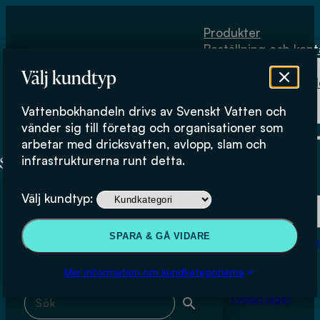
Hoppa till huvudinnehåll
Hoppa till sidfot
Produkter
Beställning och kont
Om
Välj kundtyp
Vattenbokhand
Köpvillkor
Vattenbokhandeln drivs av Svenskt Vatten och
Fysiskt lager
Michael Cimbritz
vänder sig till företag och organisationer som
arbetar med dricksvatten, avlopp, slam och
infrastrukturerna runt detta.
Produkter
Välj kundtyp:
Beställning och kontakt
Sök & filtrera
SPARA & GÅ VIDARE
Om Vattenbokhan
Köpvillkor
Mer information om kundkategorierna
Sök med fritext
Fysiskt lager