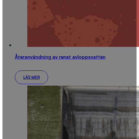
Återanvändning av renat avloppsvatten
LÄS MER