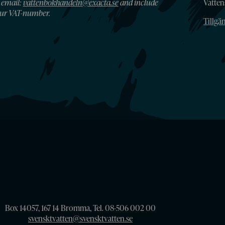
 email:
vattenbokhandeln@exacta.se
and include
Vatte
ur VAT-number.
Tillgä
Box 14057, 167 14 Bromma, Tel. 08-506 002 00
svensktvatten@svensktvatten.se