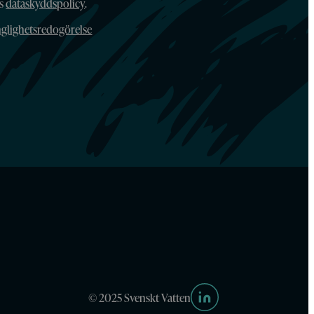
ns
dataskyddspolicy
.
nglighetsredogörelse
© 2025 Svenskt Vatten