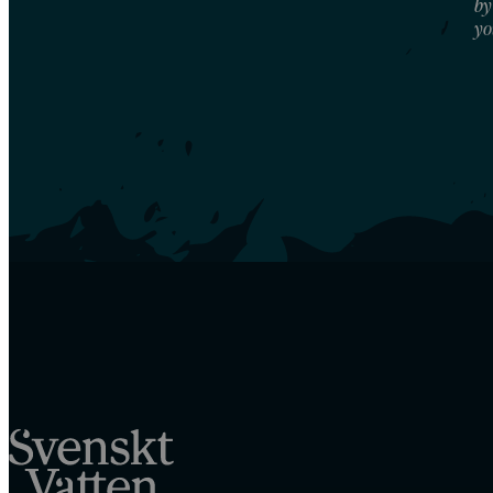
by
yo