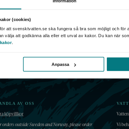
Information
akor (cookies)
ör att svensktvatten.se ska fungera så bra som möjligt och för a
välja att godkänna alla eller ett urval av kakor. Du kan när so
 kakor
.
Anpassa
ANDLA AV OSS
VAT
ra köpvillkor
Vatten
r orders outside Sweden and Norway, please order
Vi beh