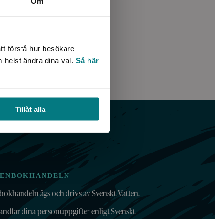
Om
tt förstå hur besökare
m helst ändra dina val.
Så här
Tillåt alla
TENBOKHANDELN
bokhandeln ägs och drivs av Svenskt Vatten.
andlar dina personuppgifter enligt Svenskt