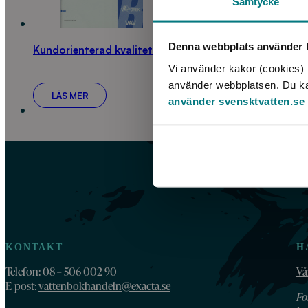
Samtycke
Denna webbplats använder k
Kundorienterad kvalitetsutveckling i VA-verksamhet
Vi använder kakor (cookies) f
använder webbplatsen. Du kan 
LÄS MER
använder svensktvatten.se
KONTAKT
H
Telefon: 08 – 506 002 90
Vå
E-post:
vattenbokhandeln@exacta.se
Fo