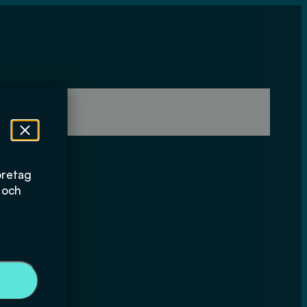
öretag
 och