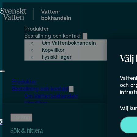
Hoppa till huvudinnehåll
Hoppa till sidfot
Produkter
Beställning och kontakt
Om Vattenbokhandeln
Köpvillkor
Välj
Fysiskt lager
Patrik Larsson
Vatten
Produkter
och or
Beställning och kontakt
infrast
Om Vattenbokhandeln
Köpvillkor
Välj ku
Fysiskt lager
0
0
kr
Sök & filtrera
Inga produkter i varukorgen.