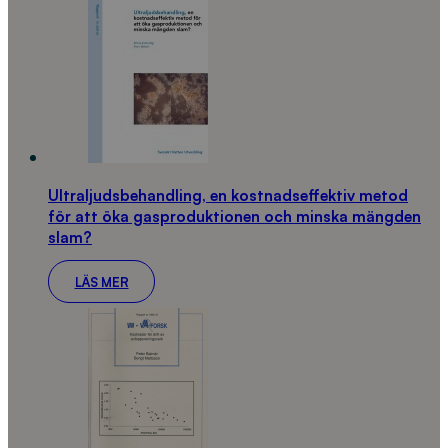
Ultraljudsbehandling, en kostnadseffektiv metod
för att öka gasproduktionen och minska mängden
slam?
LÄS MER