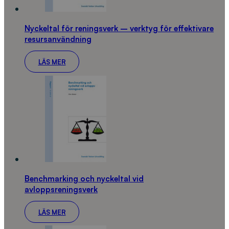
Nyckeltal för reningsverk – verktyg för effektivare
resursanvändning
LÄS MER
Benchmarking och nyckeltal vid
avloppsreningsverk
LÄS MER