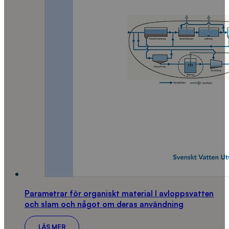
Parametrar för organiskt material I avloppsvatten
och slam och något om deras användning
LÄS MER