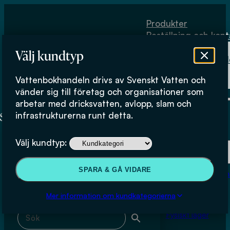
Hoppa till huvudinnehåll
Hoppa till sidfot
Produkter
Beställning och kont
Om
Välj kundtyp
Vattenbokhand
Köpvillkor
Vattenbokhandeln drivs av Svenskt Vatten och
Fysiskt lager
Peter Balmér
vänder sig till företag och organisationer som
arbetar med dricksvatten, avlopp, slam och
infrastrukturerna runt detta.
Produkter
Välj kundtyp:
Beställning och kontakt
Sök & filtrera
SPARA & GÅ VIDARE
Om Vattenbokhan
Köpvillkor
Mer information om kundkategorierna
Sök med fritext
Fysiskt lager