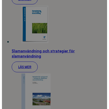
Slamanvändning och strategier för
slamanvändning
LÄS MER