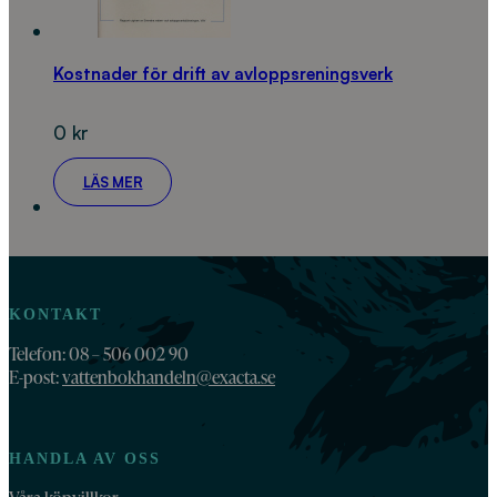
Kostnader för drift av avloppsreningsverk
0
kr
LÄS MER
KONTAKT
Telefon: 08 – 506 002 90
E-post:
vattenbokhandeln@exacta.se
HANDLA AV OSS