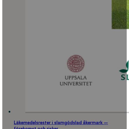
Läkemedelsrester i slamgödslad åkermark –
förekomst och risker