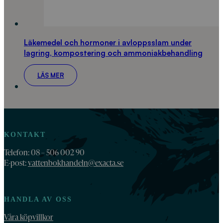
Läkemedel och hormoner i avloppsslam under
lagring, kompostering och ammoniakbehandling
LÄS MER
KONTAKT
Telefon: 08 – 506 002 90
E-post:
vattenbokhandeln@exacta.se
HANDLA AV OSS
Våra köpvillkor