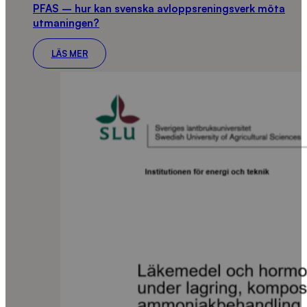
PFAS – hur kan svenska avloppsreningsverk möta
utmaningen?
LÄS MER