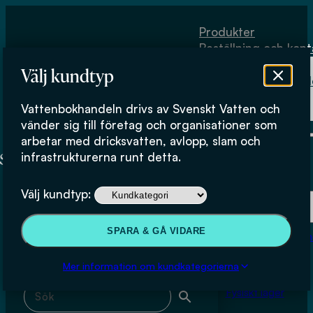
Hoppa till huvudinnehåll
Hoppa till sidfot
Produkter
Beställning och kont
Om
Välj kundtyp
Vattenbokhand
Köpvillkor
Vattenbokhandeln drivs av Svenskt Vatten och
Fysiskt lager
Sahar Dalahmeh
vänder sig till företag och organisationer som
arbetar med dricksvatten, avlopp, slam och
infrastrukturerna runt detta.
Produkter
Välj kundtyp:
Beställning och kontakt
Sök & filtrera
SPARA & GÅ VIDARE
Om Vattenbokhan
Köpvillkor
Mer information om kundkategorierna
Sök med fritext
Fysiskt lager