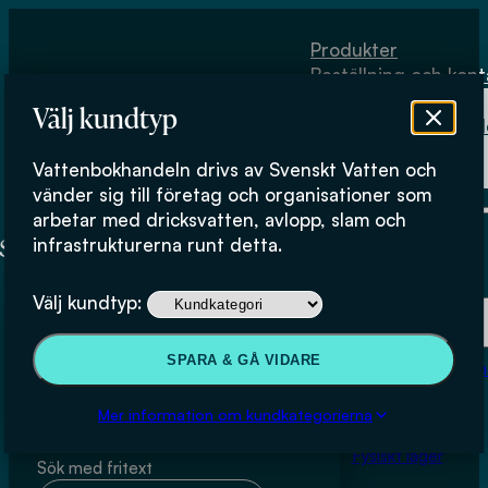
Hoppa till huvudinnehåll
Hoppa till sidfot
Produkter
Beställning och kont
Om
Välj kundtyp
Vattenbokhand
Köpvillkor
Vattenbokhandeln drivs av Svenskt Vatten och
Fysiskt lager
Sara Heimersson och Robin
vänder sig till företag och organisationer som
arbetar med dricksvatten, avlopp, slam och
Harder
infrastrukturerna runt detta.
Produkter
Välj kundtyp:
Beställning och kontakt
SPARA & GÅ VIDARE
Om Vattenbokhan
Sök & filtrera
Köpvillkor
Mer information om kundkategorierna
Fysiskt lager
Sök med fritext