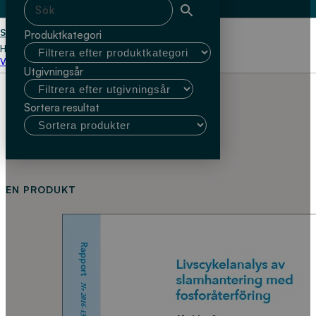
Start
Sara Heimersson och Robin
Produktkategori
Harder
Välj kundtyp
Utgivningsår
Sortera resultat
EN PRODUKT