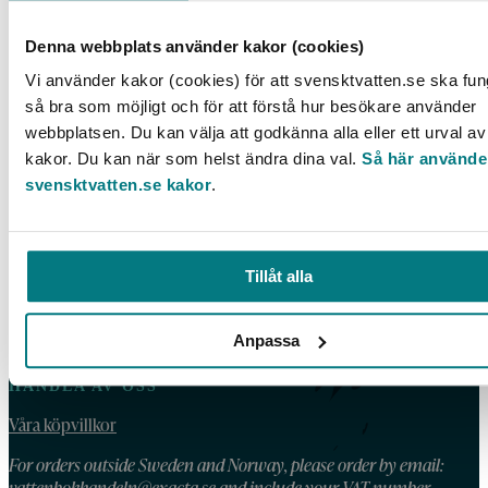
Livscykelanalys av slamhantering med
Denna webbplats använder kakor (cookies)
fosforåterföring
Vi använder kakor (cookies) för att svensktvatten.se ska fu
så bra som möjligt och för att förstå hur besökare använder
LÄS MER
webbplatsen. Du kan välja att godkänna alla eller ett urval av
kakor. Du kan när som helst ändra dina val.
Så här använde
svensktvatten.se kakor
.
KONTAKT
Tillåt alla
Telefon: 08 – 506 002 90
E-post:
vattenbokhandeln@exacta.se
Anpassa
HANDLA AV OSS
Våra köpvillkor
For orders outside Sweden and Norway, please order by email:
vattenbokhandeln@exacta.se
and include your VAT-number.