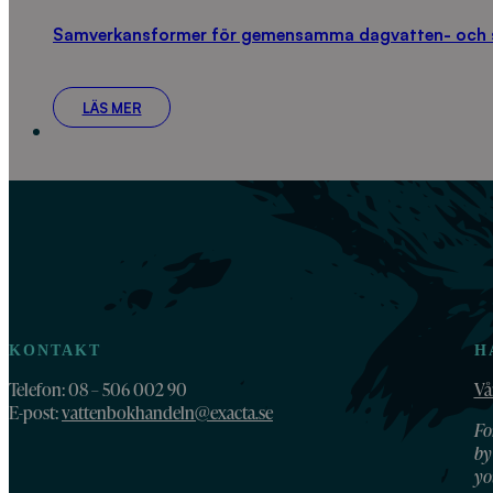
Samverkansformer för gemensamma dagvatten- och s
LÄS MER
KONTAKT
H
Telefon: 08 – 506 002 90
Vå
E-post:
vattenbokhandeln@exacta.se
Fo
by
yo