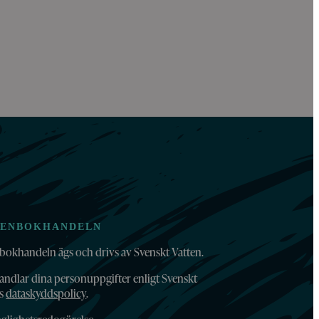
TENBOKHANDELN
bokhandeln ägs och drivs av Svenskt Vatten.
andlar dina personuppgifter enligt Svenskt
ns
dataskyddspolicy
.