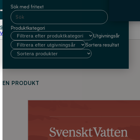
Sök med fritext
Start
Sofie Storbjörk
Produktkategori
Välj kundtyp
Utgivningsår
Sortera resultat
EN PRODUKT