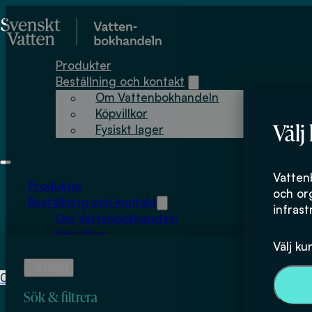
Hoppa till huvudinnehåll
Hoppa till sidfot
Produkter
Beställning och kontakt
Om Vattenbokhandeln
Köpvillkor
Välj
Fysiskt lager
Sofie Storbjörk
Vatten
Produkter
och or
Beställning och kontakt
infrast
Om Vattenbokhandeln
Köpvillkor
Välj ku
Fysiskt lager
0
0
kr
Sök & filtrera
Inga produkter i varukorgen.