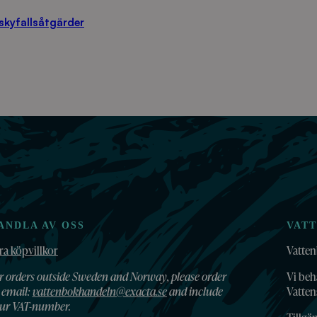
kyfallsåtgärder
ANDLA AV OSS
VAT
ra köpvillkor
Vatten
r orders outside Sweden and Norway, please order
Vi beh
 email:
vattenbokhandeln@exacta.se
and include
Vatte
ur VAT-number.