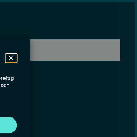
öretag
 och