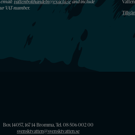
 email:
vattenbokhandeln@exacta.se
and include
Vatte
ur VAT-number.
Tillgä
Box 14057, 167 14 Bromma, Tel. 08-506 002 00
svensktvatten@svensktvatten.se