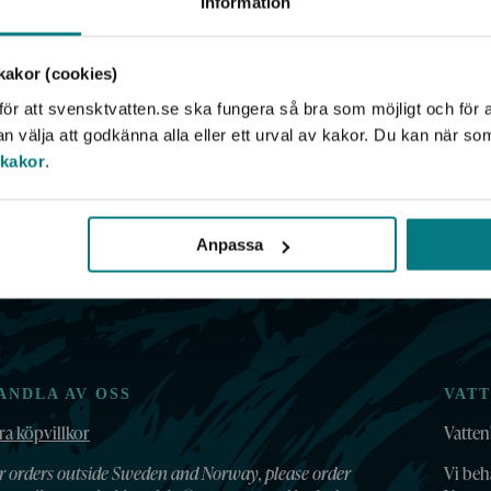
Information
akor (cookies)
ermanlands och Östergötlands skärgårdar 2008–2009
ör att svensktvatten.se ska fungera så bra som möjligt och för a
välja att godkänna alla eller ett urval av kakor. Du kan när so
 kakor
.
Anpassa
ANDLA AV OSS
VAT
ra köpvillkor
Vatten
r orders outside Sweden and Norway, please order
Vi beh