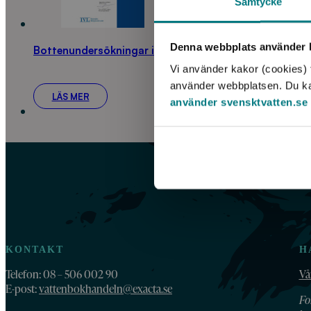
Samtycke
Denna webbplats använder k
Bottenundersökningar i Upplands, Stockholms, Söd
Vi använder kakor (cookies) f
använder webbplatsen. Du kan 
LÄS MER
använder svensktvatten.se
KONTAKT
H
Telefon: 08 – 506 002 90
Vå
E-post:
vattenbokhandeln@exacta.se
Fo