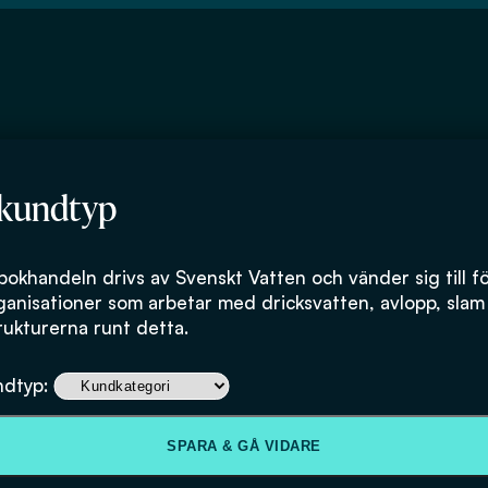
 kundtyp
rsitet
bokhandeln drivs av Svenskt Vatten och vänder sig till f
ganisationer som arbetar med dricksvatten, avlopp, slam
rukturerna runt detta.
ndtyp:
SPARA & GÅ VIDARE