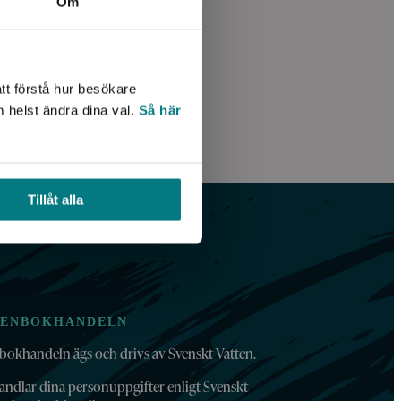
Om
tt förstå hur besökare
m helst ändra dina val.
Så här
Tillåt alla
TENBOKHANDELN
bokhandeln ägs och drivs av Svenskt Vatten.
andlar dina personuppgifter enligt Svenskt