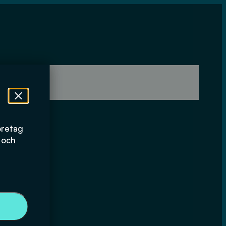
öretag
 och