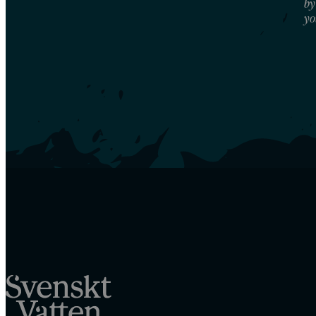
by
yo