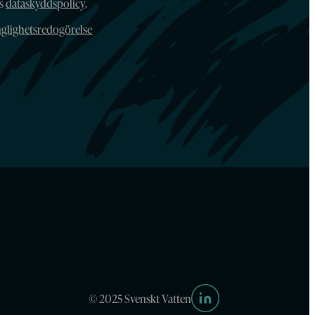
ns
dataskyddspolicy
.
nglighetsredogörelse
© 2025 Svenskt Vatten