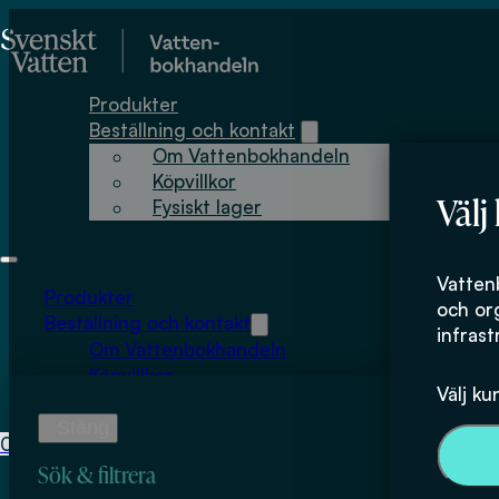
Hoppa till huvudinnehåll
Hoppa till sidfot
Produkter
Beställning och kontakt
Om Vattenbokhandeln
Köpvillkor
Välj
Fysiskt lager
Stockholms unive
Vatten
Produkter
och or
Beställning och kontakt
infrast
Om Vattenbokhandeln
Köpvillkor
Välj ku
Fysiskt lager
0
0
kr
Sök & filtrera
Inga produkter i varukorgen.