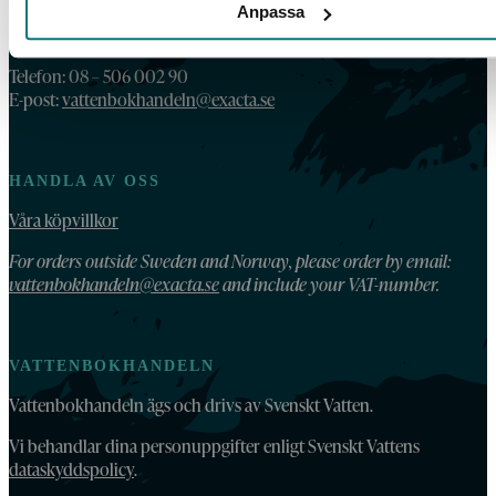
Anpassa
KONTAKT
Telefon: 08 – 506 002 90
E-post:
vattenbokhandeln@exacta.se
HANDLA AV OSS
Våra köpvillkor
For orders outside Sweden and Norway, please order by email:
vattenbokhandeln@exacta.se
and include your VAT-number.
VATTENBOKHANDELN
Vattenbokhandeln ägs och drivs av Svenskt Vatten.
Vi behandlar dina personuppgifter enligt Svenskt Vattens
dataskyddspolicy
.