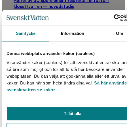
Halter av 60 spårelement relaterat till fosfor i
klosettvatten – huvudstudie
LÄS MER
Samtycke
Information
Om
Denna webbplats använder kakor (cookies)
Vi använder kakor (cookies) för att svensktvatten.se ska fu
så bra som möjligt och för att förstå hur besökare använder
webbplatsen. Du kan välja att godkänna alla eller ett urval av
kakor. Du kan när som helst ändra dina val.
Så här använde
Halter av 60 spårelement i klosettvatten för
svensktvatten.se kakor
.
fastställande av klosettvattenkvalitet – förstudie
LÄS MER
Tillåt alla