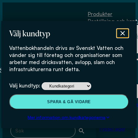
Hoppa till huvudinnehåll
Hoppa till sidfot
Produkter
Beställning och kont
Om
Välj kundtyp
Vattenbokhand
Köpvillkor
Vattenbokhandeln drivs av Svenskt Vatten och
Fysiskt lager
Sven-Erik Svensson
vänder sig till företag och organisationer som
arbetar med dricksvatten, avlopp, slam och
infrastrukturerna runt detta.
Produkter
Välj kundtyp:
Beställning och kontakt
Sök & filtrera
SPARA & GÅ VIDARE
Om Vattenbokhan
Köpvillkor
Mer information om kundkategorierna
Sök med fritext
Fysiskt lager