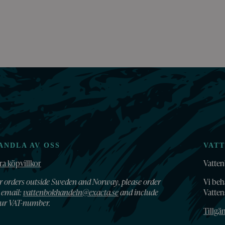
ANDLA AV OSS
VAT
ra köpvillkor
Vatten
r orders outside Sweden and Norway, please order
Vi beh
 email:
vattenbokhandeln@exacta.se
and include
Vatte
ur VAT-number.
Tillgä