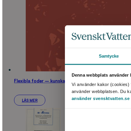
Samtycke
Denna webbplats använder k
Flexibla foder – kunskapsöversikt och statusbedömnin
Vi använder kakor (cookies) f
använder webbplatsen. Du kan 
använder svensktvatten.se
LÄS MER