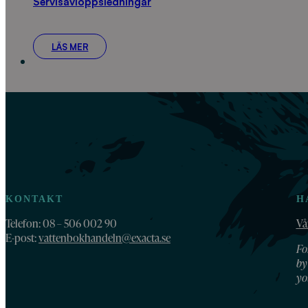
Servisavloppsledningar
LÄS MER
KONTAKT
H
Telefon: 08 – 506 002 90
Vå
E-post:
vattenbokhandeln@exacta.se
Fo
by
yo