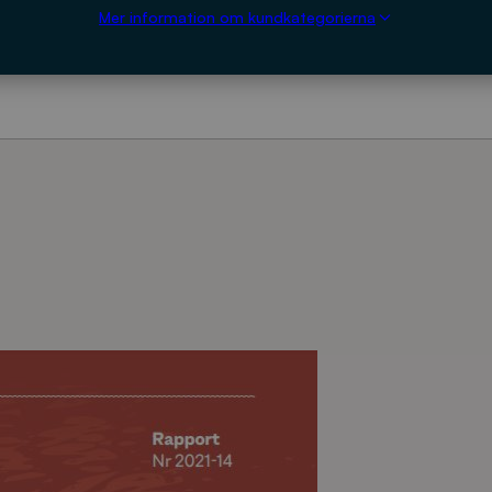
Mer information om kundkategorierna