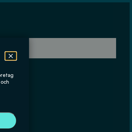
öretag
 och