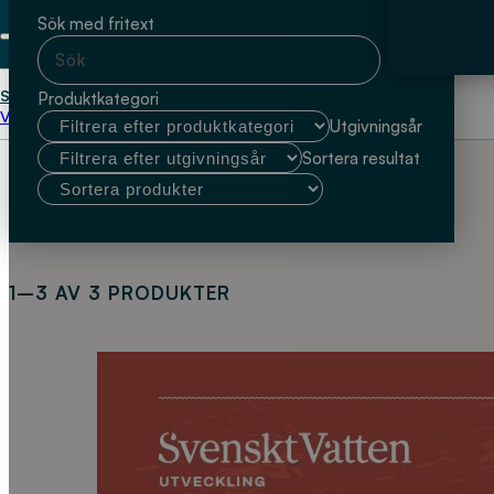
Sök med fritext
Start
Thomas Johansson
Produktkategori
Välj kundtyp
Utgivningsår
Sortera resultat
1–3 AV 3 PRODUKTER