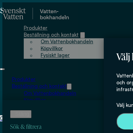
Hoppa till huvudinnehåll
Hoppa till sidfot
Produkter
Beställning och kontakt
Om Vattenbokhandeln
Köpvillkor
Välj
Fysiskt lager
Thomas Johans
Vatten
Produkter
och or
Beställning och kontakt
infrast
Om Vattenbokhandeln
Köpvillkor
Välj ku
Fysiskt lager
0
0
kr
Sök & filtrera
Inga produkter i varukorgen.