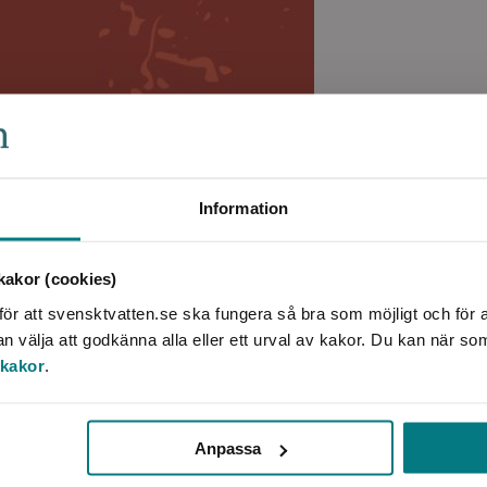
Information
akor (cookies)
g av driftsatta foder
ör att svensktvatten.se ska fungera så bra som möjligt och för a
välja att godkänna alla eller ett urval av kakor. Du kan när so
 kakor
.
Anpassa