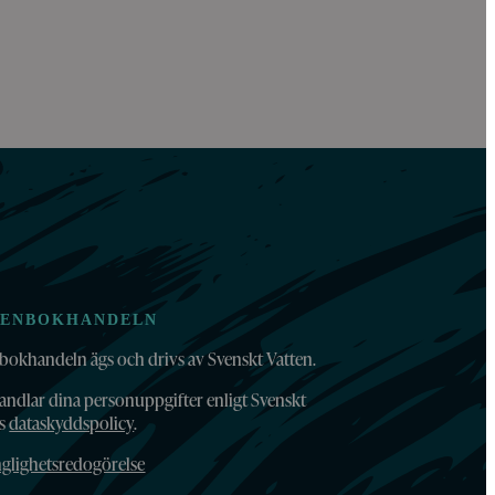
TENBOKHANDELN
bokhandeln ägs och drivs av Svenskt Vatten.
andlar dina personuppgifter enligt Svenskt
ns
dataskyddspolicy
.
nglighetsredogörelse