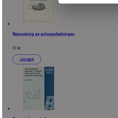
Renovering av avloppsledningar.
0
kr
LÄS MER