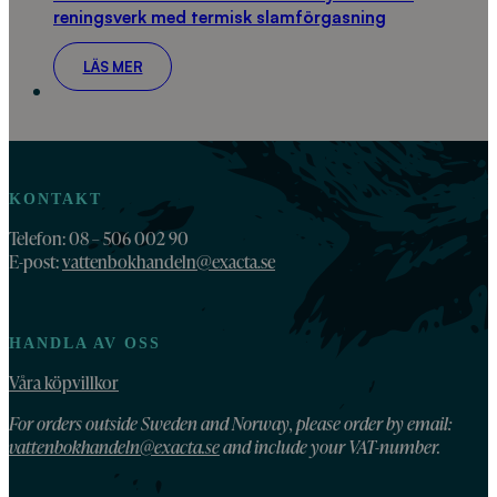
reningsverk med termisk slamförgasning
LÄS MER
KONTAKT
Telefon: 08 – 506 002 90
E-post:
vattenbokhandeln@exacta.se
HANDLA AV OSS
Våra köpvillkor
For orders outside Sweden and Norway, please order by email:
vattenbokhandeln@exacta.se
and include your VAT-number.