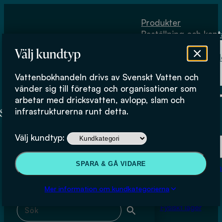
Hoppa till huvudinnehåll
Hoppa till sidfot
Produkter
Beställning och kont
Om
Välj kundtyp
Vattenbokhand
Köpvillkor
Vattenbokhandeln drivs av Svenskt Vatten och
Fysiskt lager
Thomas Koch (TK Energy ApS)
vänder sig till företag och organisationer som
arbetar med dricksvatten, avlopp, slam och
infrastrukturerna runt detta.
Produkter
Välj kundtyp:
Beställning och kontakt
Sök & filtrera
SPARA & GÅ VIDARE
Om Vattenbokhan
Köpvillkor
Mer information om kundkategorierna
Sök med fritext
Fysiskt lager