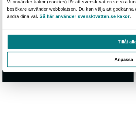
Vi använder kakor (cookies) för att svensktvatten.se ska fung
besökare använder webbplatsen. Du kan välja att godkänna all
ändra dina val.
Så här använder svensktvatten.se kakor
.
Box 14057, 167 14 Bromma, Tel. 08-506 002 00
Tillåt all
svensktvatten@svensktvatten.se
Anpassa
© 2025 Svenskt Vatten