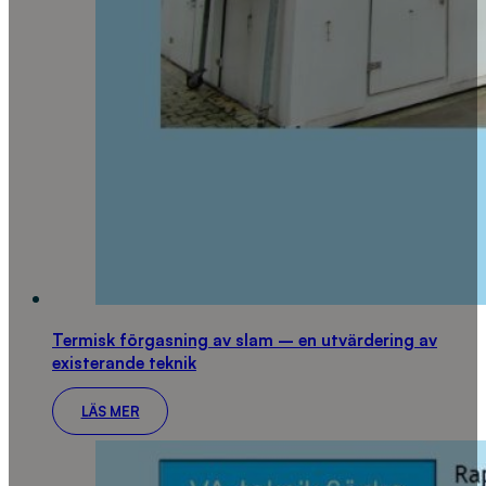
Termisk förgasning av slam – en utvärdering av
existerande teknik
LÄS MER