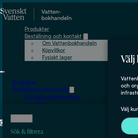
Hoppa till huvudinnehåll
Hoppa till sidfot
Produkter
Beställning och kontakt
Om Vattenbokhandeln
Köpvillkor
Välj
Fysiskt lager
Tobias Hey
Vatten
Produkter
och or
Beställning och kontakt
infrast
Om Vattenbokhandeln
Köpvillkor
Välj ku
Fysiskt lager
0
0
kr
Sök & filtrera
Inga produkter i varukorgen.