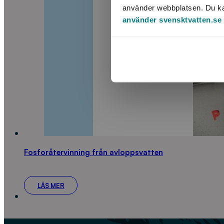
använder webbplatsen. Du kan 
använder svensktvatten.se
Fosforåtervinning från avloppsvatten
LÄS MER