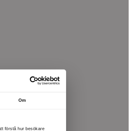
Om
tt förstå hur besökare