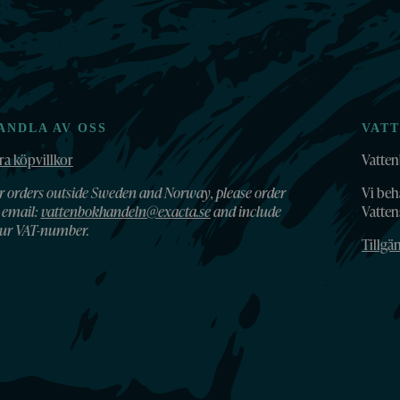
ANDLA AV OSS
VAT
ra köpvillkor
Vatten
r orders outside Sweden and Norway, please order
Vi beh
 email:
vattenbokhandeln@exacta.se
and include
Vatte
ur VAT-number.
Tillgä