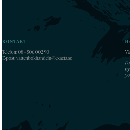
KONTAKT
H
Telefon: 08 – 506 002 90
Vå
E-post:
vattenbokhandeln@exacta.se
Fo
by
yo