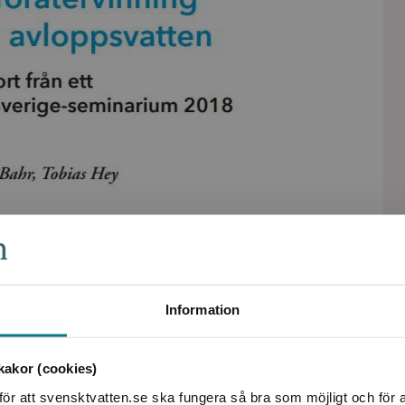
Information
akor (cookies)
ör att svensktvatten.se ska fungera så bra som möjligt och för a