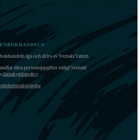
TENBOKHANDELN
bokhandeln ägs och drivs av Svenskt Vatten.
andlar dina personuppgifter enligt Svenskt
ns
dataskyddspolicy
.
nglighetsredogörelse