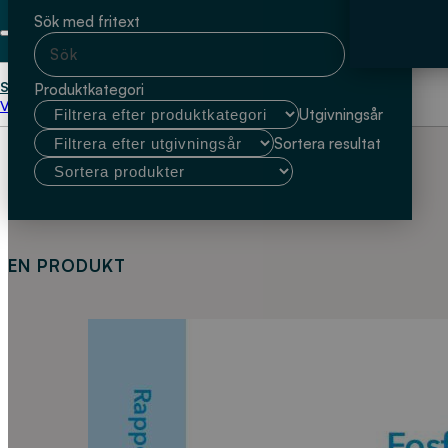
Sök med fritext
Start
Tobias Hey
Produktkategori
Välj kundtyp
Utgivningsår
Sortera resultat
EN PRODUKT