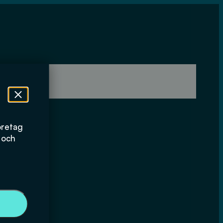
öretag
 och