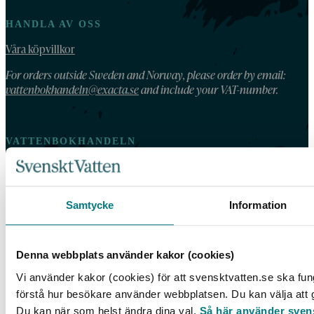
HANDLA AV OSS
Våra köpvillkor
For orders outside Sweden and Norway, please order by email:
vattenbokhandeln@exacta.se
and include your VAT-number.
VATTENBOKHANDELN
Vattenbokhandeln ägs och drivs av Svenskt Vatten.
Vi behandlar dina personuppgifter enligt Svenskt Vattens
Samtycke
Information
dataskyddspolicy
.
Tillgänglighetsredogörelse
Denna webbplats använder kakor (cookies)
Vi använder kakor (cookies) för att svensktvatten.se ska fun
förstå hur besökare använder webbplatsen. Du kan välja att go
Du kan när som helst ändra dina val.
Så här använder sven