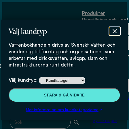
Hoppa till huvudinnehåll
Hoppa till sidfot
Produkter
Beställning och kont
Om
Välj kundtyp
Vattenbokhand
Köpvillkor
Vattenbokhandeln drivs av Svenskt Vatten och
Fysiskt lager
Victor Pelin
vänder sig till företag och organisationer som
arbetar med dricksvatten, avlopp, slam och
infrastrukturerna runt detta.
Produkter
Välj kundtyp:
Beställning och kontakt
Sök & filtrera
SPARA & GÅ VIDARE
Om Vattenbokhan
Köpvillkor
Mer information om kundkategorierna
Sök med fritext
Fysiskt lager