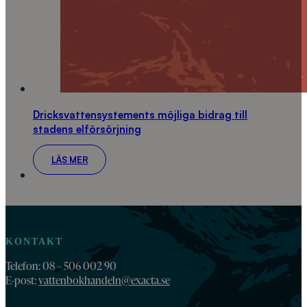
Dricksvattensystements möjliga bidrag till
stadens elförsörjning
LÄS MER
KONTAKT
Telefon: 08 – 506 002 90
E-post:
vattenbokhandeln@exacta.se