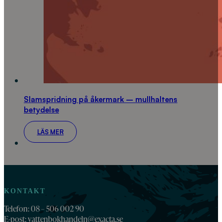
Slamspridning på åkermark – mullhaltens
betydelse
LÄS MER
KONTAKT
Telefon: 08 – 506 002 90
E-post:
vattenbokhandeln@exacta.se