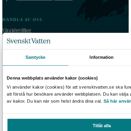
HANDLA AV OSS
Våra köpvillkor
For orders outside Sweden and Norway, please order by email:
vattenbokhandeln@exacta.se
and include your VAT-number.
Samtycke
Information
VATTENBOKHANDELN
Denna webbplats använder kakor (cookies)
Vattenbokhandeln ägs och drivs av Svenskt Vatten.
Vi använder kakor (cookies) för att svensktvatten.se ska fun
Vi behandlar dina personuppgifter enligt Svenskt Vattens
att förstå hur besökare använder webbplatsen. Du kan välja at
dataskyddspolicy
.
av kakor. Du kan när som helst ändra dina val.
Så här använ
Tillgänglighetsredogörelse
Tillåt alla