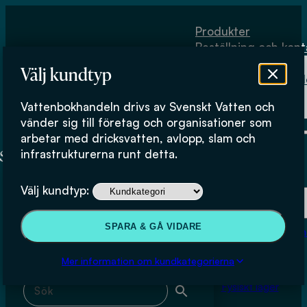
Hoppa till huvudinnehåll
Hoppa till sidfot
Produkter
Beställning och kont
Om
Välj kundtyp
Vattenbokhand
Köpvillkor
Vattenbokhandeln drivs av Svenskt Vatten och
Fysiskt lager
humus
vänder sig till företag och organisationer som
arbetar med dricksvatten, avlopp, slam och
infrastrukturerna runt detta.
Produkter
Välj kundtyp:
Beställning och kontakt
Sök & filtrera
SPARA & GÅ VIDARE
Om Vattenbokhan
Köpvillkor
Mer information om kundkategorierna
Sök med fritext
Fysiskt lager