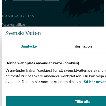
HANDLA AV OSS
Våra köpvillkor
For orders outside Sweden and Norway, please order by email:
vattenbokhandeln@exacta.se
and include your VAT-number.
Samtycke
Information
VATTENBOKHANDELN
Denna webbplats använder kakor (cookies)
Vattenbokhandeln ägs och drivs av Svenskt Vatten.
Vi använder kakor (cookies) för att svensktvatten.se ska fun
Vi behandlar dina personuppgifter enligt Svenskt Vattens
att förstå hur besökare använder webbplatsen. Du kan välja at
dataskyddspolicy
.
av kakor. Du kan när som helst ändra dina val.
Så här använ
Tillgänglighetsredogörelse
Tillåt alla