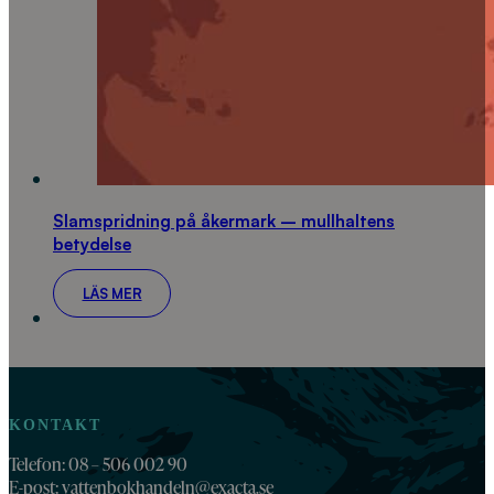
Slamspridning på åkermark – mullhaltens
betydelse
LÄS MER
KONTAKT
Telefon: 08 – 506 002 90
E-post:
vattenbokhandeln@exacta.se