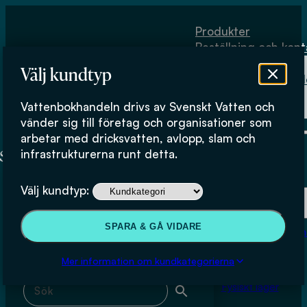
Hoppa till huvudinnehåll
Hoppa till sidfot
Produkter
Beställning och kont
Om
Välj kundtyp
Vattenbokhand
Köpvillkor
Vattenbokhandeln drivs av Svenskt Vatten och
Fysiskt lager
Kommunalt slam
vänder sig till företag och organisationer som
arbetar med dricksvatten, avlopp, slam och
infrastrukturerna runt detta.
Produkter
Välj kundtyp:
Beställning och kontakt
Sök & filtrera
SPARA & GÅ VIDARE
Om Vattenbokhan
Köpvillkor
Mer information om kundkategorierna
Sök med fritext
Fysiskt lager