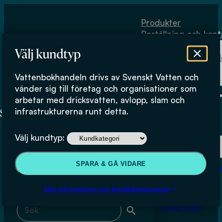
Hoppa till huvudinnehåll
Hoppa till sidfot
Produkter
Beställning och kont
Om
Välj kundtyp
Vattenbokhand
Köpvillkor
Vattenbokhandeln drivs av Svenskt Vatten och
Fysiskt lager
ledningsnät
vänder sig till företag och organisationer som
arbetar med dricksvatten, avlopp, slam och
infrastrukturerna runt detta.
Produkter
Välj kundtyp:
Beställning och kontakt
Sök & filtrera
SPARA & GÅ VIDARE
Om Vattenbokhan
Köpvillkor
Mer information om kundkategorierna
Sök med fritext
Fysiskt lager