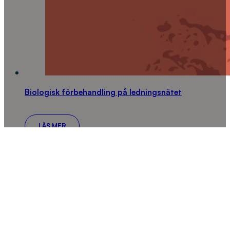
Biologisk förbehandling på ledningsnätet
LÄS MER