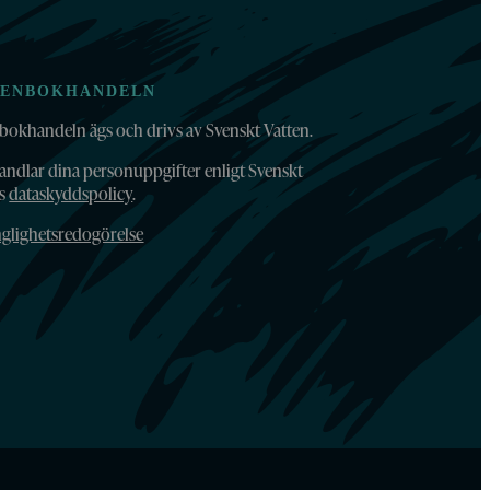
TENBOKHANDELN
bokhandeln ägs och drivs av Svenskt Vatten.
andlar dina personuppgifter enligt Svenskt
ns
dataskyddspolicy
.
nglighetsredogörelse