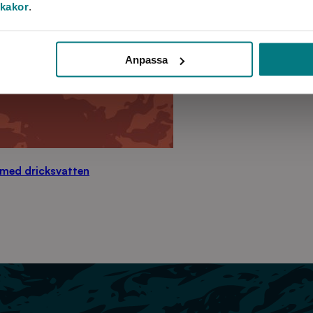
 kakor
.
Anpassa
 med dricksvatten