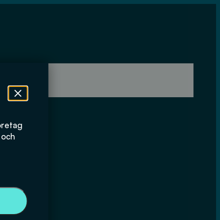
öretag
 och