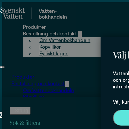
Hoppa till huvudinnehåll
Hoppa till sidfot
Produkter
Beställning och kontakt
Om Vattenbokhandeln
Köpvillkor
Välj
Fysiskt lager
material
Vatten
Produkter
och or
Beställning och kontakt
infrast
Om Vattenbokhandeln
Köpvillkor
Välj ku
Fysiskt lager
0
0
kr
Sök & filtrera
Inga produkter i varukorgen.