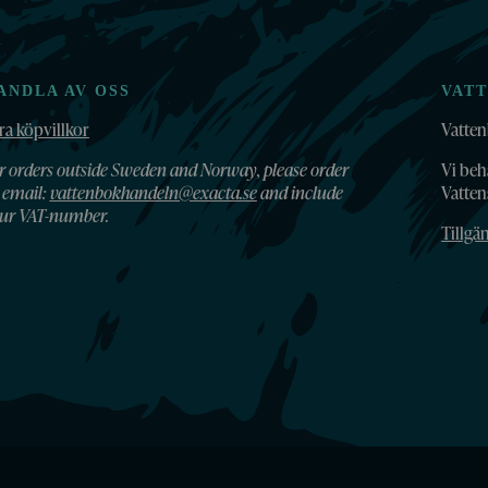
ANDLA AV OSS
VAT
ra köpvillkor
Vatten
r orders outside Sweden and Norway, please order
Vi beh
 email:
vattenbokhandeln@exacta.se
and include
Vatte
ur VAT-number.
Tillgä