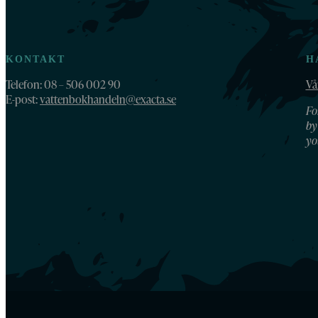
KONTAKT
H
Telefon: 08 – 506 002 90
Vå
E-post:
vattenbokhandeln@exacta.se
Fo
by
yo