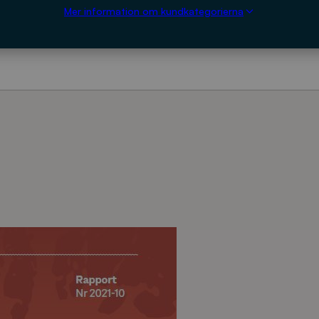
Mer information om kundkategorierna