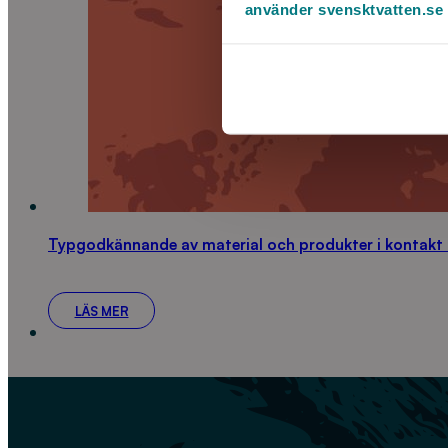
använder svensktvatten.se
Typgodkännande av material och produkter i kontakt
LÄS MER