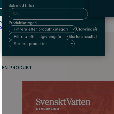
Sök med fritext
Start
material
Produktkategori
Välj kundtyp
Utgivningsår
Sortera resultat
EN PRODUKT