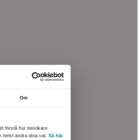
Om
tt förstå hur besökare
m helst ändra dina val.
Så här