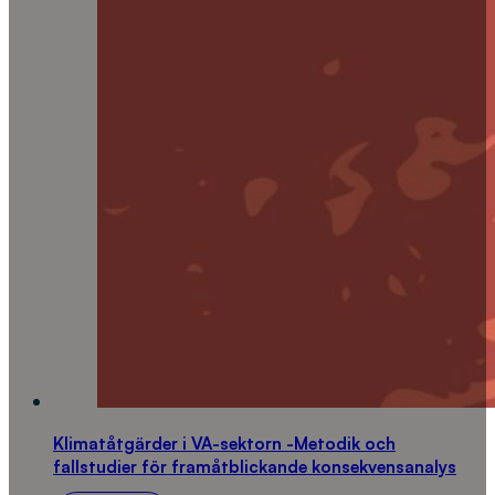
Klimatåtgärder i VA-sektorn -Metodik och
fallstudier för framåtblickande konsekvensanalys