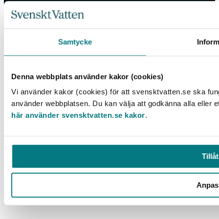
Box 14057, 167 14 Bromma, Tel. 08-506 002 00
Samtycke
Inform
svensktvatten@svensktvatten.se
Denna webbplats använder kakor (cookies)
© 2025 Svenskt Vatten
Vi använder kakor (cookies) för att svensktvatten.se ska fun
använder webbplatsen. Du kan välja att godkänna alla eller e
här använder svensktvatten.se kakor
.
Tillåt
Anpas