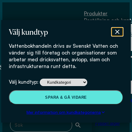
Hoppa till huvudinnehåll
Hoppa till sidfot
Produkter
Beställning och kont
Om
Välj kundtyp
Vattenbokhand
Köpvillkor
Vattenbokhandeln drivs av Svenskt Vatten och
Fysiskt lager
miljö
vänder sig till företag och organisationer som
arbetar med dricksvatten, avlopp, slam och
infrastrukturerna runt detta.
Produkter
Välj kundtyp:
Beställning och kontakt
Sök & filtrera
SPARA & GÅ VIDARE
Om Vattenbokhan
Köpvillkor
Mer information om kundkategorierna
Sök med fritext
Fysiskt lager