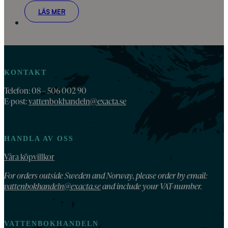
LÄS MER
KONTAKT
Telefon: 08 – 506 002 90
E-post:
vattenbokhandeln@exacta.se
HANDLA AV OSS
Våra köpvillkor
For orders outside Sweden and Norway, please order by email:
vattenbokhandeln@exacta.se
and include your VAT-number.
VATTENBOKHANDELN