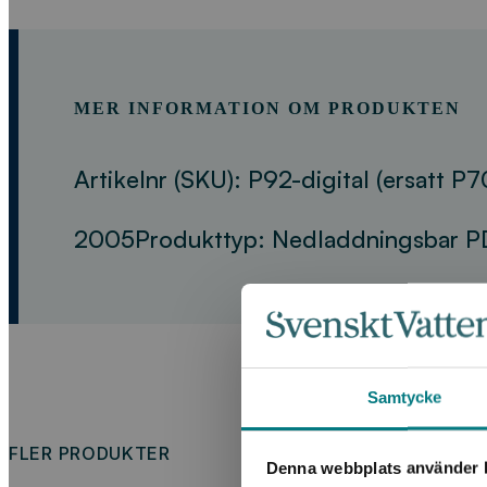
MER INFORMATION OM PRODUKTEN
Artikelnr (SKU):
P92-digital (ersatt P7
2005
Produkttyp:
Nedladdningsbar P
Samtycke
FLER PRODUKTER
Denna webbplats använder k