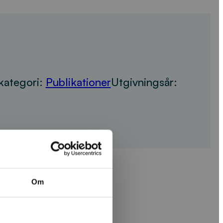
kategori:
Publikationer
Utgivningsår:
Om