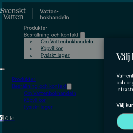
Hoppa till huvudinnehåll
Hoppa till sidfot
Produkter
Beställning och kontakt
Om Vattenbokhandeln
Köpvillkor
Välj
Fysiskt lager
Vatten
Produkter
och or
Beställning och kontakt
infrast
Om Vattenbokhandeln
Köpvillkor
Välj ku
Fysiskt lager
0
0
kr
Inga produkter i varukorgen.