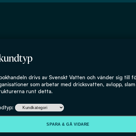
 kundtyp
bokhandeln drivs av Svenskt Vatten och vänder sig till f
ganisationer som arbetar med dricksvatten, avlopp, slam
rukturerna runt detta.
Anvisningar för
ndtyp:
projektering oc
SPARA & GÅ VIDARE