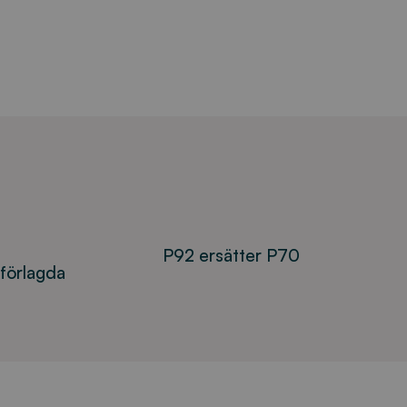
P92 ersätter P70
kförlagda