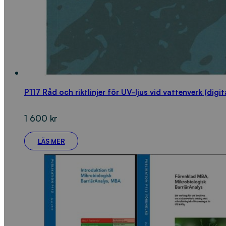
P117 Råd och riktlinjer för UV-ljus vid vattenverk (digit
1 600
kr
LÄS MER