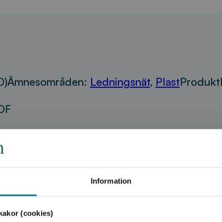
0)
Ämnesområden:
Ledningsnät
,
Plast
Produkt
DF
Information
akor (cookies)