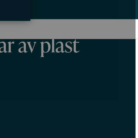
a
ar av plast