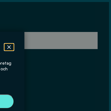
öretag
 och
åll av VA-
ital version)