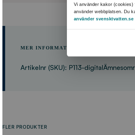
Vi använder kakor (cookies) f
använder webbplatsen. Du kan 
använder svensktvatten.se
MER INFORMATION OM PRODUKTEN
Artikelnr (SKU):
P113-digital
Ämnesomr
FLER PRODUKTER