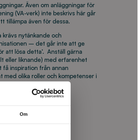
ggningar. Även om anläggningar för
ning (VA-verk) inte beskrivs här går
t tillämpa även för dessa.
ra krävs nytänkande och
nisationen – det går inte att ge
ör att lösa detta’. Anställ gärna
lt eller liknande) med erfarenhet
tt få inspiration från annan
 med olika roller och kompetenser i
VA-organisationer i
ttar du här
.
Om