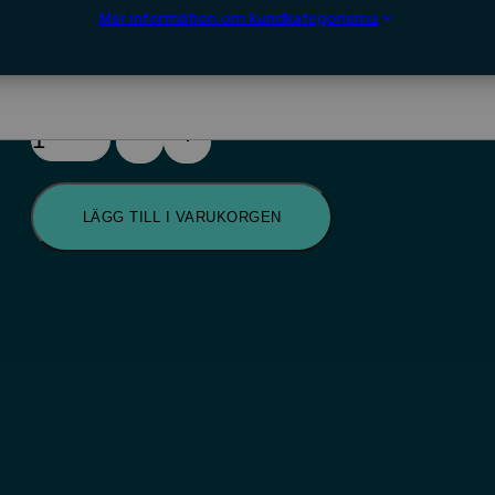
Mer information om kundkategorierna
1 600
kr
Effektivt
underhåll
av
VA-
LÄGG TILL I VARUKORGEN
system
(P113-
digital
version)
mängd