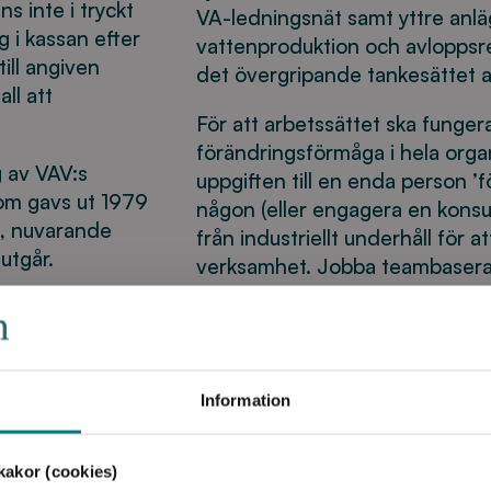
ns inte i tryckt
VA-ledningsnät samt yttre anlä
g i kassan efter
vattenproduktion och avloppsre
ill angiven
det övergripande tankesättet at
ll att
För att arbetssättet ska funge
förändringsförmåga i hela orga
g av VAV:s
uppgiften till en enda person ’f
som gavs ut 1979
någon (eller engagera en konsu
n, nuvarande
från industriellt underhåll för a
utgår.
verksamhet. Jobba teambaserat
gruppen. Samarbeta med andra 
nspiration från
förändringsarbetet.
ionen beskriver
lemmarna ska
Tillhörande stödfiler till P113
hi
 Ledande
Information
t på ett
akor (cookies)