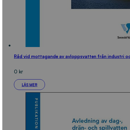
Råd vid mottagande av avloppsvatten från industri 
0
kr
LÄS MER