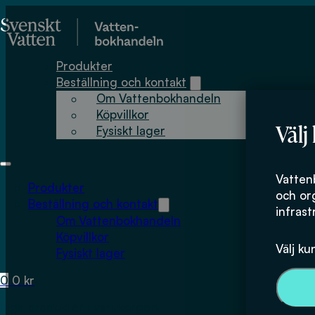
Hoppa till huvudinnehåll
Hoppa till sidfot
Produkter
Beställning och kontakt
Om Vattenbokhandeln
Köpvillkor
Välj
Fysiskt lager
Vatten
Produkter
och or
Beställning och kontakt
infrast
Om Vattenbokhandeln
Köpvillkor
Välj ku
Fysiskt lager
0
0
kr
Inga produkter i varukorgen.