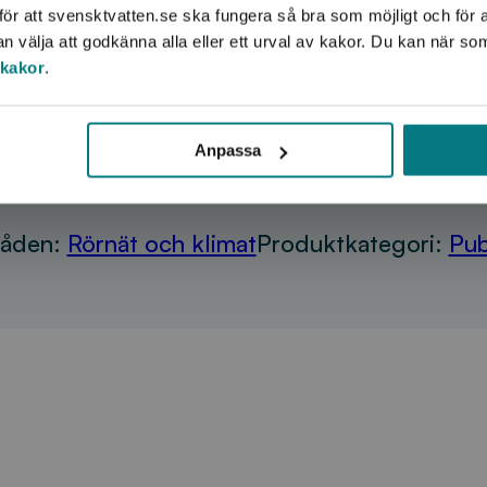
ör att svensktvatten.se ska fungera så bra som möjligt och för a
välja att godkänna alla eller ett urval av kakor. Du kan när so
 kakor
.
Anpassa
åden:
Rörnät och klimat
Produktkategori:
Pub