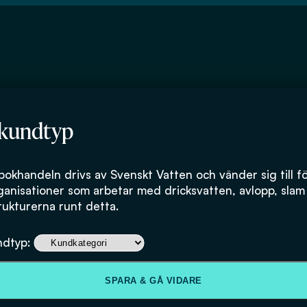
 kundtyp
bokhandeln drivs av Svenskt Vatten och vänder sig till f
ganisationer som arbetar med dricksvatten, avlopp, slam
rukturerna runt detta.
Effektivt underh
ndtyp:
system (P113-dig
SPARA & GÅ VIDARE