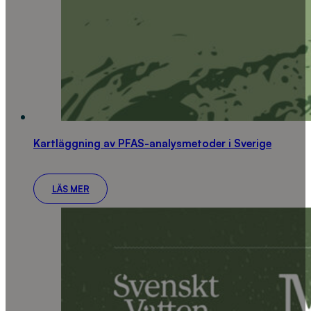
Kartläggning av PFAS-analysmetoder i Sverige
LÄS MER