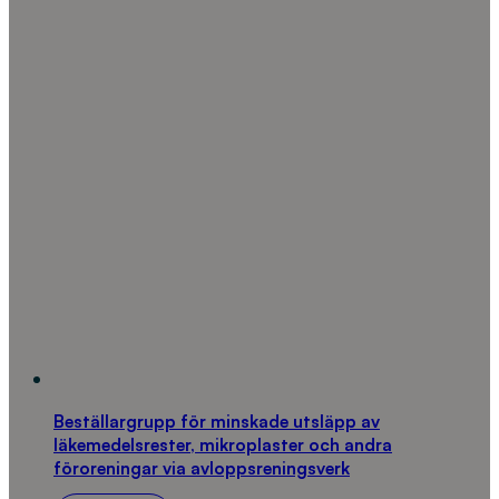
Beställargrupp för minskade utsläpp av
läkemedelsrester, mikroplaster och andra
föroreningar via avloppsreningsverk