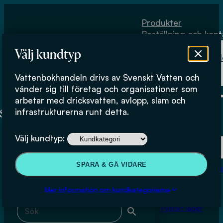
Hoppa till huvudinnehåll
Hoppa till sidfot
Produkter
Beställning och kont
Om
Välj kundtyp
Vattenbokhand
Köpvillkor
Vattenbokhandeln drivs av Svenskt Vatten och
Fysiskt lager
Meddelanden
vänder sig till företag och organisationer som
arbetar med dricksvatten, avlopp, slam och
infrastrukturerna runt detta.
Produkter
Välj kundtyp:
Beställning och kontakt
Sök & filtrera
SPARA & GÅ VIDARE
Om Vattenbokhan
Köpvillkor
Mer information om kundkategorierna
Sök med fritext
Fysiskt lager