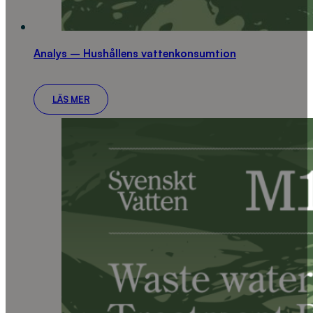
Analys – Hushållens vattenkonsumtion
LÄS MER