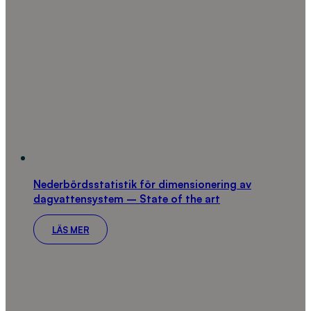
Nederbördsstatistik för dimensionering av
dagvattensystem – State of the art
LÄS MER