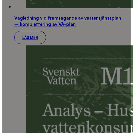
Vägledning vid framtagande av vattentjänstplan
– komplettering av VA-plan
LÄS MER