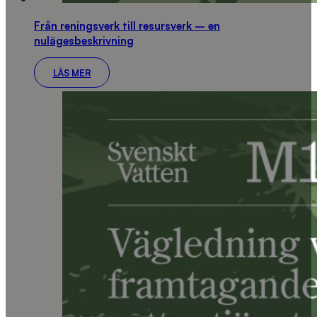
Från reningsverk till resursverk – en
nulägesbeskrivning
LÄS MER