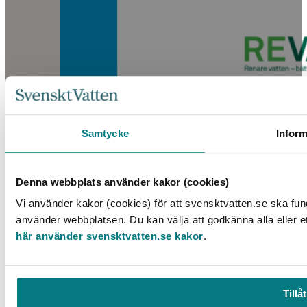
Silver Leaching – A Report on Silver in Sportswear
Samtycke
Inform
LÄS MER
Denna webbplats använder kakor (cookies)
Vi använder kakor (cookies) för att svensktvatten.se ska fun
använder webbplatsen. Du kan välja att godkänna alla eller e
här använder svensktvatten.se kakor
.
Tillåt