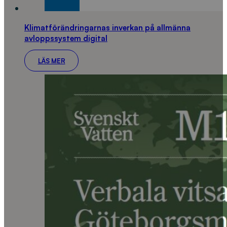
Klimatförändringarnas inverkan på allmänna
avloppssystem digital
LÄS MER