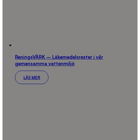
ReningsVÄRK – Läkemedelsrester i vår
gemensamma vattenmiljö
LÄS MER