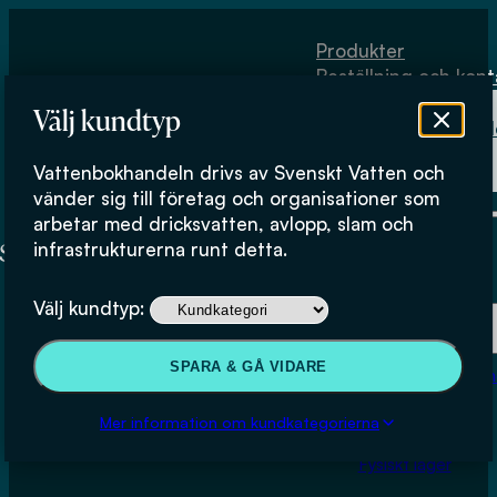
Hoppa till huvudinnehåll
Hoppa till sidfot
Produkter
Beställning och kont
Om
Välj kundtyp
Vattenbokhand
Köpvillkor
Vattenbokhandeln drivs av Svenskt Vatten och
Fysiskt lager
vänder sig till företag och organisationer som
arbetar med dricksvatten, avlopp, slam och
infrastrukturerna runt detta.
Produkter
Välj kundtyp:
Beställning och kontakt
SPARA & GÅ VIDARE
Om Vattenbokhan
Köpvillkor
Mer information om kundkategorierna
Fysiskt lager