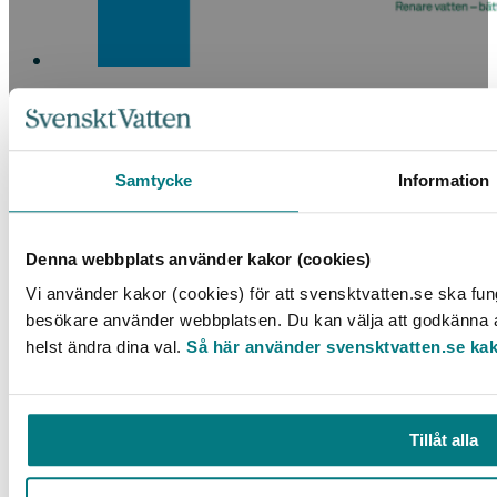
Silverläckan – En rapport om silver i sportkläder
LÄS MER
Samtycke
Information
Denna webbplats använder kakor (cookies)
Vi använder kakor (cookies) för att svensktvatten.se ska fung
besökare använder webbplatsen. Du kan välja att godkänna al
KONTAKT
helst ändra dina val.
Så här använder svensktvatten.se ka
Telefon: 08 – 506 002 90
E-post:
vattenbokhandeln@exacta.se
Tillåt alla
HANDLA AV OSS