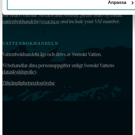
Anpassa
Våra köpvillkor
For orders outside Sweden and Norway, please order by email:
vattenbokhandeln@exacta.se
and include your VAT-number.
VATTENBOKHANDELN
Vattenbokhandeln ägs och drivs av Svenskt Vatten.
Vi behandlar dina personuppgifter enligt Svenskt Vattens
dataskyddspolicy
.
Tillgänglighetsredogörelse