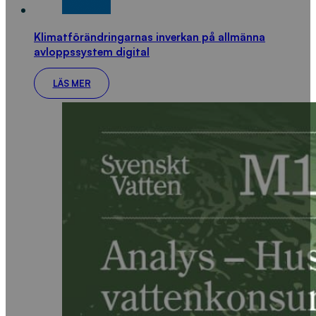
Klimatförändringarnas inverkan på allmänna
avloppssystem digital
LÄS MER