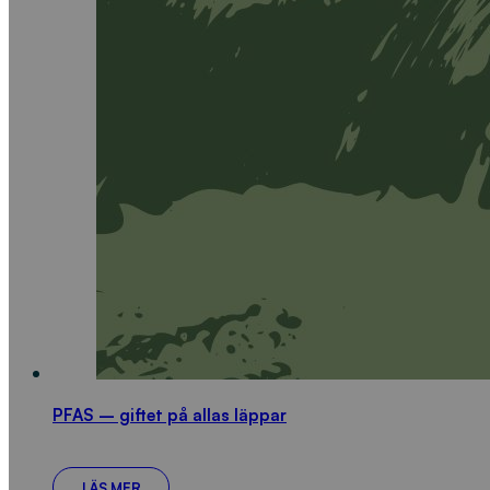
PFAS – giftet på allas läppar
LÄS MER