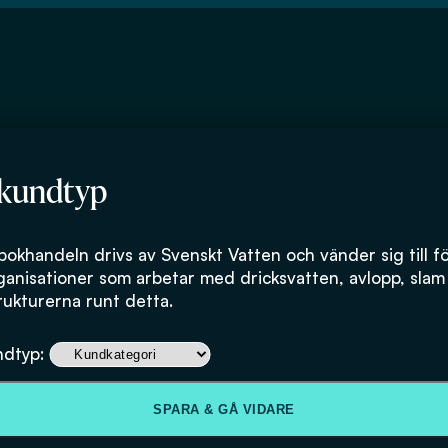
 kundtyp
bokhandeln drivs av Svenskt Vatten och vänder sig till f
ganisationer som arbetar med dricksvatten, avlopp, slam
rukturerna runt detta.
En långsiktigt h
ndtyp:
dagvattenhante
SPARA & GÅ VIDARE