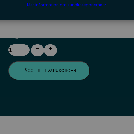
Mer information om kundkategorierna
43
kr
I lager
En
långsiktigt
hållbar
dagvattenhantering
LÄGG TILL I VARUKORGEN
mängd