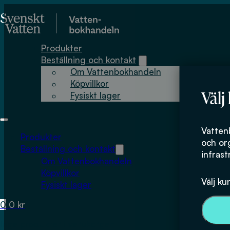
Hoppa till huvudinnehåll
Hoppa till sidfot
Produkter
Beställning och kontakt
Om Vattenbokhandeln
Köpvillkor
Välj
Fysiskt lager
Vatten
Produkter
och or
Beställning och kontakt
infrast
Om Vattenbokhandeln
Köpvillkor
Välj ku
Fysiskt lager
0
0
kr
Inga produkter i varukorgen.