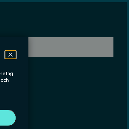
öretag
 och
ållbar
ring