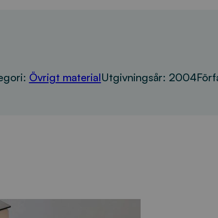
egori:
Övrigt material
Utgivningsår:
2004
Förf