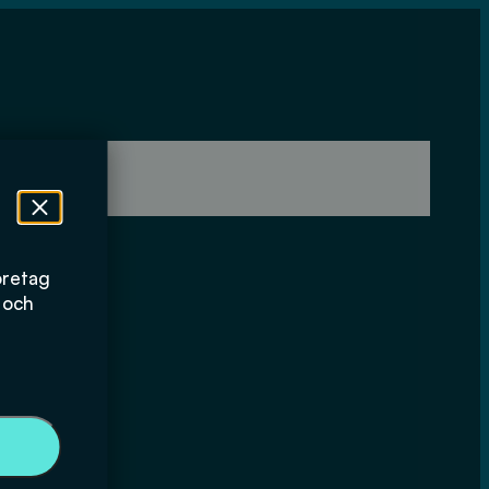
öretag
 och
n och