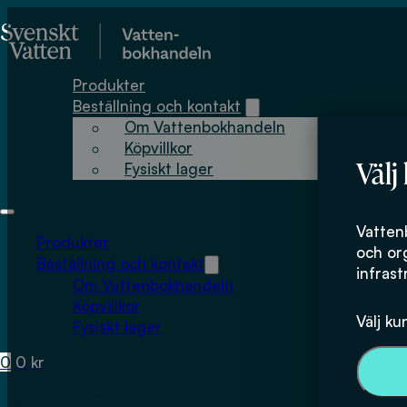
Hoppa till huvudinnehåll
Hoppa till sidfot
Produkter
Beställning och kontakt
Om Vattenbokhandeln
Köpvillkor
Välj
Fysiskt lager
Vatten
Produkter
och or
Beställning och kontakt
infrast
Om Vattenbokhandeln
Köpvillkor
Välj ku
Fysiskt lager
0
0
kr
Inga produkter i varukorgen.