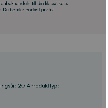
tenbokhandeln till din klass/skola.
. Du betalar endast porto!
ingsår:
2014
Produkttyp: