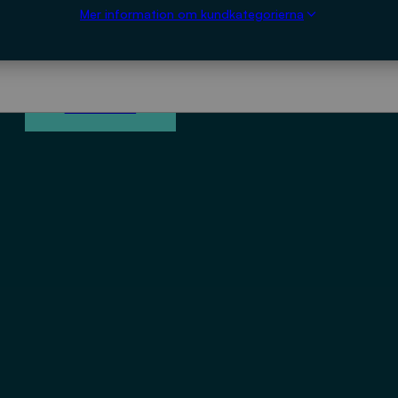
Mer information om kundkategorierna
0
kr
LADDA NED