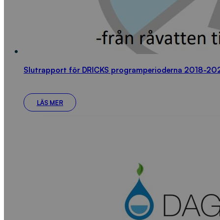
Slutrapport för DRICKS programperioderna 2018-20
LÄS MER