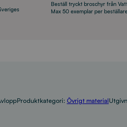
Beställ tryckt broschyr från Vat
Sveriges
Max 50 exemplar per beställare
Avlopp
Produktkategori:
Övrigt material
Utgivn