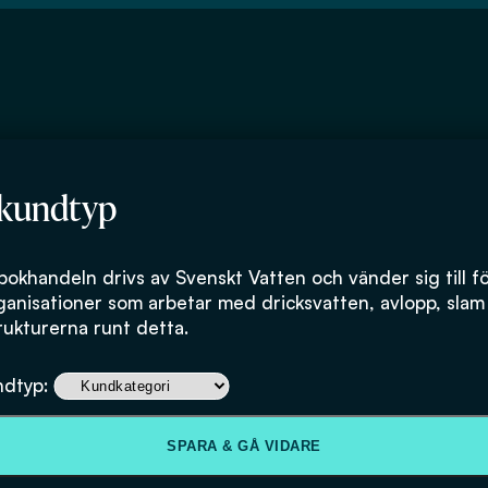
 kundtyp
bokhandeln drivs av Svenskt Vatten och vänder sig till f
ganisationer som arbetar med dricksvatten, avlopp, slam
rukturerna runt detta.
Fakta om Vatte
ndtyp:
Avlopp
SPARA & GÅ VIDARE