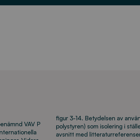
VAV
P86,
juni
2001
mängd
figur 3-14. Betydelsen av anvä
, benämnd VAV P
polystyren) som isolering i ställe
nternationella
avsnitt med litteraturreferenser