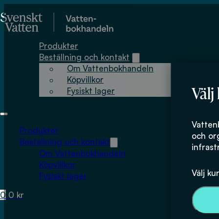
Hoppa till huvudinnehåll
Hoppa till sidfot
Produkter
Beställning och kontakt
Om Vattenbokhandeln
Köpvillkor
Välj
Fysiskt lager
Vatten
Produkter
och or
Beställning och kontakt
infrast
Om Vattenbokhandeln
Köpvillkor
Välj ku
Fysiskt lager
0
0
kr
Inga produkter i varukorgen.