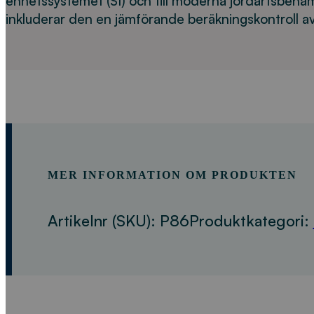
enhetssystemet (SI) och till moderna jordartsbenä
inkluderar den en jämförande beräkningskontroll a
MER INFORMATION OM PRODUKTEN
Artikelnr (SKU):
P86
Produktkategori: