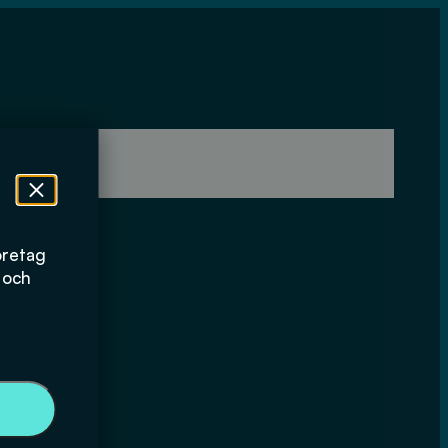
öretag
 och
ör VA-
d med hänsyn