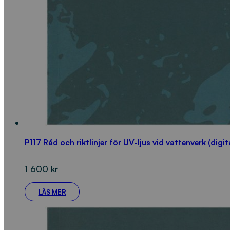
P117 Råd och riktlinjer för UV-ljus vid vattenverk (digit
1 600
kr
LÄS MER