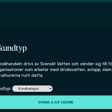
 kundtyp
bokhandeln drivs av Svenskt Vatten och vänder sig till f
ganisationer som arbetar med dricksvatten, avlopp, slam
rukturerna runt detta.
Läggningsdjup f
ndtyp:
ledningar i jor
SPARA & GÅ VIDARE