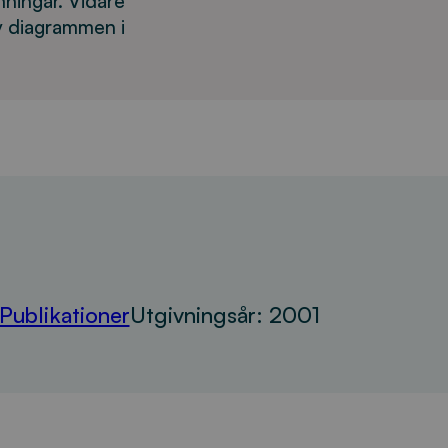
mningar. Vidare
v diagrammen i
Publikationer
Utgivningsår:
2001