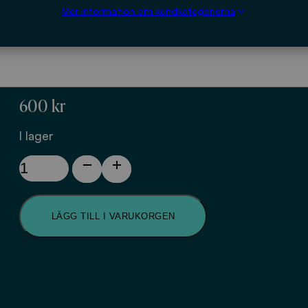
Mer information om kundkategorierna
till tjäle. VAV P8
600
kr
I lager
Läggningsdjup
för
VA-
ledningar
LÄGG TILL I VARUKORGEN
i
jord
med
hänsyn
till
tjäle.