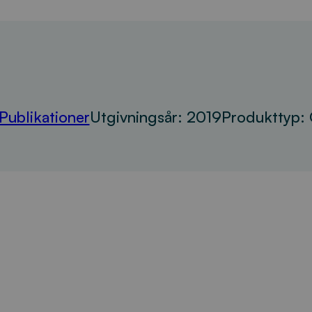
Publikationer
Utgivningsår:
2019
Produkttyp: