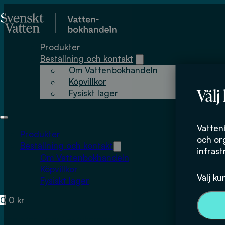
Hoppa till huvudinnehåll
Hoppa till sidfot
Produkter
Beställning och kontakt
Om Vattenbokhandeln
Köpvillkor
Välj
Fysiskt lager
Vatten
Produkter
och or
Beställning och kontakt
infrast
Om Vattenbokhandeln
Köpvillkor
Välj ku
Fysiskt lager
0
0
kr
Inga produkter i varukorgen.