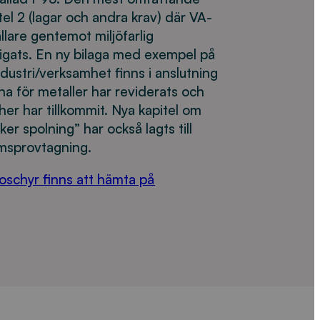
tel 2 (lagar och andra krav) där VA-
lare gentemot miljöfarlig
igats. En ny bilaga med exempel på
dustri/verksamhet finns i anslutning
ena för metaller har reviderats och
cher har tillkommit. Nya kapitel om
r spolning” har också lagts till
ömsprovtagning.
roschyr finns att hämta på