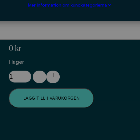
Mer information om kundkategorierna
och annan verk
0
kr
I lager
Råd
vid
mottagande
av
LÄGG TILL I VARUKORGEN
avloppsvatten
från
industri
och
annan
verksamhet