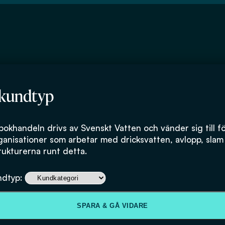
 kundtyp
bokhandeln drivs av Svenskt Vatten och vänder sig till f
ganisationer som arbetar med dricksvatten, avlopp, slam
rukturerna runt detta.
Råd vid mottag
ndtyp:
avloppsvatten fr
SPARA & GÅ VIDARE