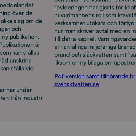
 meddelandet
revideringen har gjorts för kapi
ning över de
huvudmannens roll som kravstäl
olika slag om de
verksamhet utökats och förtydl
äget och
hur man skriver avtal med en in
 ny publikation.
till detta kapitel. Varningsvärd
Publikationen är
ett antal nya miljöfarliga brans
 som kan ställas
brand och släckvatten samt ”säke
råd anslutna
liksom en ny bilaga om uppstr
an ställa vid
Pdf-version samt tillhörande b
svensktvatten.se
r har under
en från industri