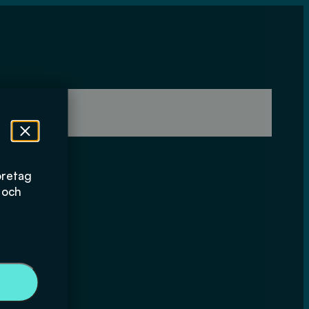
öretag
 och
ande av
ån industri