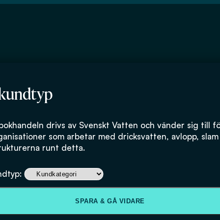
 kundtyp
bokhandeln drivs av Svenskt Vatten och vänder sig till f
ganisationer som arbetar med dricksvatten, avlopp, slam
rukturerna runt detta.
Slutrapport VA-
ndtyp:
Mälardalen 20
SPARA & GÅ VIDARE