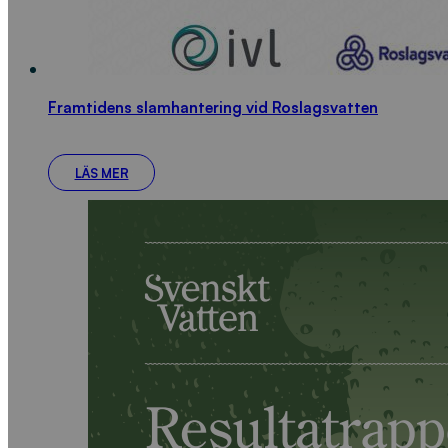
Framtidens slamhantering vid Roslagsvatten
LÄS MER