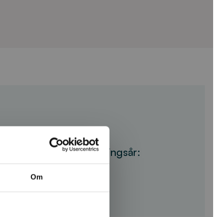
:
Övrigt material
Utgivningsår:
Om