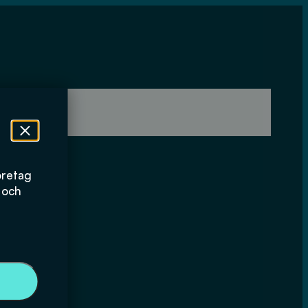
öretag
 och
kluster
22–2024