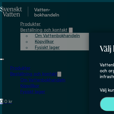
Hoppa till huvudinnehåll
Hoppa till sidfot
Produkter
Beställning och kontakt
Om Vattenbokhandeln
Köpvillkor
Välj
Fysiskt lager
Vatten
Produkter
och or
Beställning och kontakt
infrast
Om Vattenbokhandeln
Köpvillkor
Välj ku
Fysiskt lager
0
0
kr
Inga produkter i varukorgen.