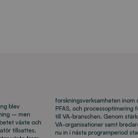
forskningsverksamheten inom dig
ing blev
PFAS, och processoptimering for
tning – men
till VA-branschen. Genom stär
rbetet växte och
VA-organisationer samt bredare
tör tillsattes.
nu in i nästa programperiod st