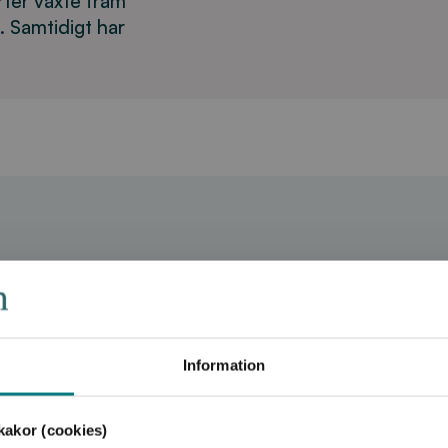
rter växte fram
. Samtidigt har
uster Malardalen 2022–2024
Produktkategori
F och Gratis
Information
akor (cookies)