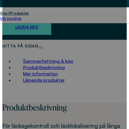
läcklokalisering på
matarledningar
Start
Produkter
Välj kundtyp
LADDA NED
HITTA PÅ SIDAN
Sammanfattning & köp
Produktbeskrivning
Mer information
Liknande produkter
Produktbeskrivning
För läckagekontroll och läcklokalisering på långa