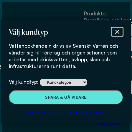
Hoppa till huvudinnehåll
Hoppa till sidfot
Produkter
Beställning och kont
Om
Välj kundtyp
Vattenbokhand
Köpvillkor
Vattenbokhandeln drivs av Svenskt Vatten och
Fysiskt lager
vänder sig till företag och organisationer som
arbetar med dricksvatten, avlopp, slam och
infrastrukturerna runt detta.
Produkter
Välj kundtyp:
Beställning och kontakt
SPARA & GÅ VIDARE
Om Vattenbokhan
Akustisk ”pigging” – en metod
Köpvillkor
Mer information om kundkategorierna
för täthetsövervakning och
Fysiskt lager