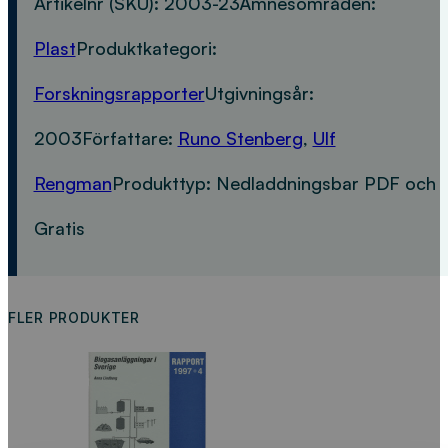
Artikelnr (SKU):
2003-23
Ämnesområden:
Plast
Produktkategori:
Forskningsrapporter
Utgivningsår:
2003
Författare:
Runo Stenberg
,
Ulf
Rengman
Produkttyp:
Nedladdningsbar PDF och
Gratis
FLER PRODUKTER