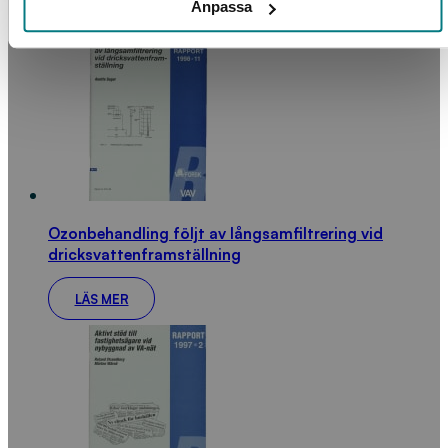
Anpassa
LÄS MER
Ozonbehandling följt av långsamfiltrering vid
dricksvattenframställning
LÄS MER