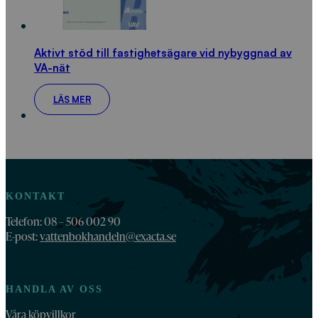
Aktivt stöd till fastighetsägare vid nybyggnad av
VA-nät
LÄS MER
KONTAKT
Telefon: 08 – 506 002 90
E-post:
vattenbokhandeln@exacta.se
HANDLA AV OSS
Våra köpvillkor