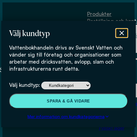
Hoppa till huvudinnehåll
Hoppa till sidfot
Produkter
Beställning och kont
Om
Välj kundtyp
Vattenbokhand
Köpvillkor
Vattenbokhandeln drivs av Svenskt Vatten och
Fysiskt lager
vänder sig till företag och organisationer som
arbetar med dricksvatten, avlopp, slam och
infrastrukturerna runt detta.
Produkter
Välj kundtyp:
Beställning och kontakt
SPARA & GÅ VIDARE
Om Vattenbokhan
Anaerob behandling av
Köpvillkor
Mer information om kundkategorierna
hushållsspillvatten och
Fysiskt lager