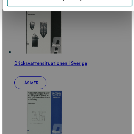
Dricksvattensituationen i Sverige
LÄS MER