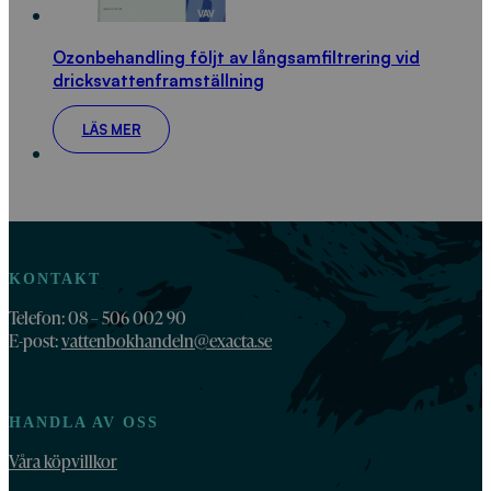
Ozonbehandling följt av långsamfiltrering vid
dricksvattenframställning
LÄS MER
KONTAKT
Telefon: 08 – 506 002 90
E-post:
vattenbokhandeln@exacta.se
HANDLA AV OSS
Våra köpvillkor