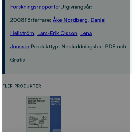
Forskningsrapporter
Utgivningsår:
2008
Författare:
Åke Nordberg
,
Daniel
Hellström
,
Lars-Erik Olsson
,
Lena
Jonsson
Produkttyp:
Nedladdningsbar PDF och
Gratis
FLER PRODUKTER