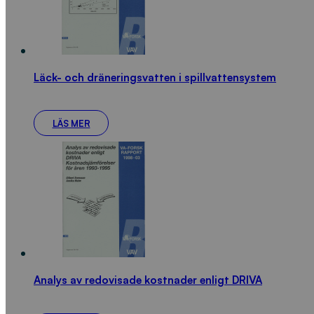
Läck- och dräneringsvatten i spillvattensystem
LÄS MER
Analys av redovisade kostnader enligt DRIVA