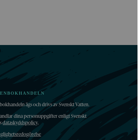
TENBOKHANDELN
bokhandeln ägs och drivs av Svenskt Vatten.
andlar dina personuppgifter enligt Svenskt
ns
dataskyddspolicy
.
nglighetsredogörelse