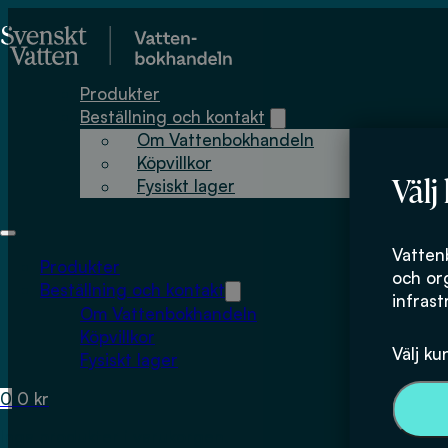
Hoppa till huvudinnehåll
Hoppa till sidfot
Produkter
Beställning och kontakt
Om Vattenbokhandeln
Köpvillkor
Välj
Fysiskt lager
Vatten
Produkter
och or
Beställning och kontakt
infrast
Om Vattenbokhandeln
Köpvillkor
Välj ku
Fysiskt lager
0
0
kr
Inga produkter i varukorgen.