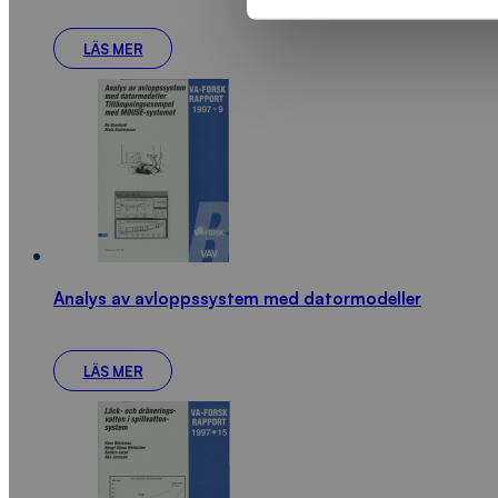
LÄS MER
Analys av avloppssystem med datormodeller
LÄS MER