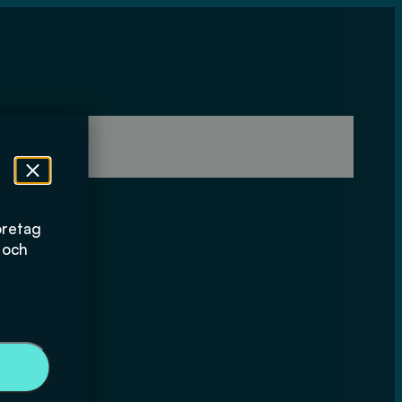
öretag
 och
x för