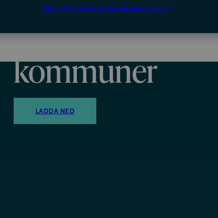
Mer information om kundkategorierna
effektiv samver
kommuner
LADDA NED