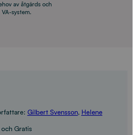
ehov av åtgärds och
ga VA-system.
rfattare:
Gilbert Svensson
,
Helene
och Gratis