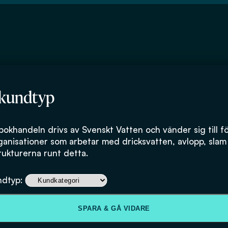
 kundtyp
bokhandeln drivs av Svenskt Vatten och vänder sig till f
ganisationer som arbetar med dricksvatten, avlopp, slam
rukturerna runt detta.
Användning av
ndtyp:
hållbarhetsinde
SPARA & GÅ VIDARE