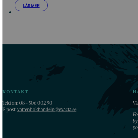
LÄS MER
KONTAKT
H
Telefon: 08 – 506 002 90
Vå
E-post:
vattenbokhandeln@exacta.se
Fo
by
yo