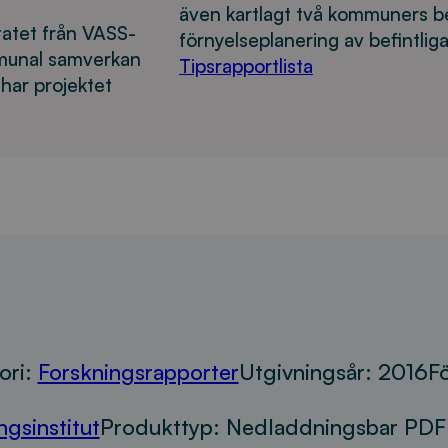
även kartlagt två kommuners b
tatet från VASS-
förnyelseplanering av befintli
mmunal samverkan
Tipsrapportlista
har projektet
ori:
Forskningsrapporter
Utgivningsår:
2016
Fö
gsinstitut
Produkttyp:
Nedladdningsbar PDF 