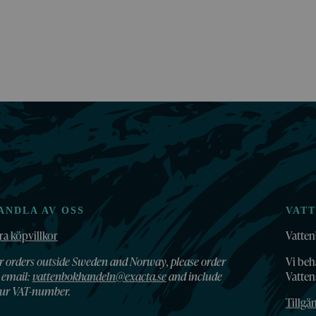
ANDLA AV OSS
VAT
ra köpvillkor
Vatten
r orders outside Sweden and Norway, please order
Vi beh
 email:
vattenbokhandeln@exacta.se
and include
Vatte
ur VAT-number.
Tillgä