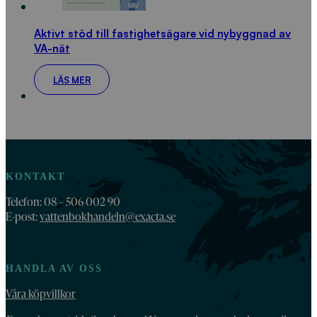
Aktivt stöd till fastighetsägare vid nybyggnad av
VA-nät
LÄS MER
KONTAKT
Telefon: 08 – 506 002 90
E-post:
vattenbokhandeln@exacta.se
HANDLA AV OSS
Våra köpvillkor