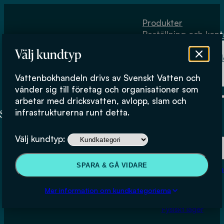
Hoppa till huvudinnehåll
Hoppa till sidfot
Produkter
Beställning och kont
Om
Välj kundtyp
Vattenbokhand
Köpvillkor
Vattenbokhandeln drivs av Svenskt Vatten och
Fysiskt lager
vänder sig till företag och organisationer som
arbetar med dricksvatten, avlopp, slam och
infrastrukturerna runt detta.
Produkter
Välj kundtyp:
Beställning och kontakt
SPARA & GÅ VIDARE
Om Vattenbokhan
Artificial Groundwater
Köpvillkor
Mer information om kundkategorierna
Recharge
Fysiskt lager