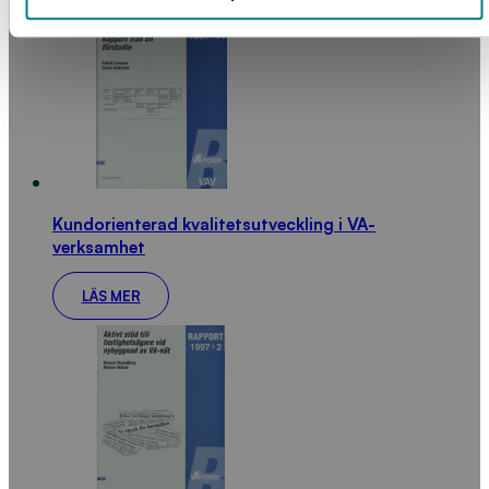
Kundorienterad kvalitetsutveckling i VA-
verksamhet
LÄS MER