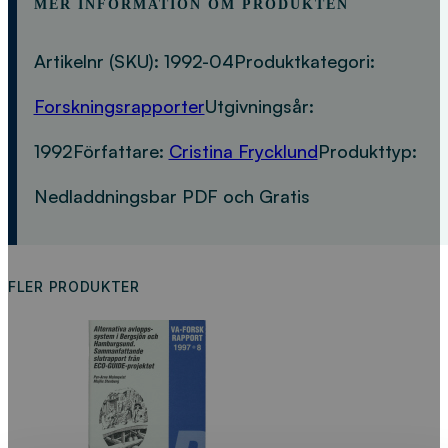
MER INFORMATION OM PRODUKTEN
Artikelnr (SKU):
1992-04
Produktkategori:
Forskningsrapporter
Utgivningsår:
1992
Författare:
Cristina Frycklund
Produkttyp:
Nedladdningsbar PDF och Gratis
FLER PRODUKTER