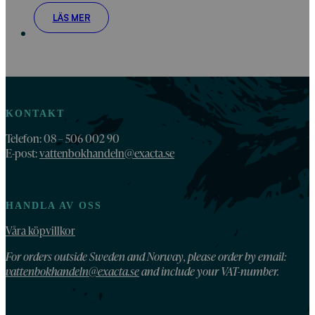
LÄS MER
KONTAKT
Telefon: 08 – 506 002 90
E-post:
vattenbokhandeln@exacta.se
HANDLA AV OSS
Våra köpvillkor
For orders outside Sweden and Norway, please order by email:
vattenbokhandeln@exacta.se
and include your VAT-number.