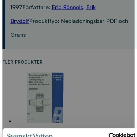
1997
Författare:
Eric Rönnols
,
Erik
Brydolf
Produkttyp:
Nedladdningsbar PDF och
Gratis
FLER PRODUKTER
Processmodell för vattenverk