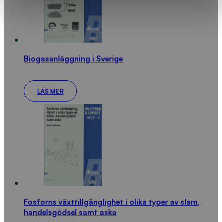
Biogasanläggning i Sverige
LÄS MER
Fosforns växttillgänglighet i olika typer av slam,
handelsgödsel samt aska