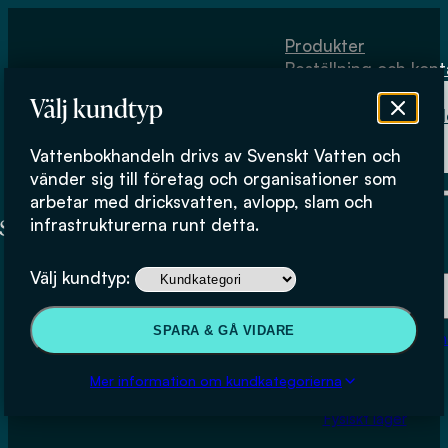
Hoppa till huvudinnehåll
Hoppa till sidfot
Produkter
Beställning och kont
Om
Välj kundtyp
Vattenbokhand
Köpvillkor
Vattenbokhandeln drivs av Svenskt Vatten och
Fysiskt lager
vänder sig till företag och organisationer som
arbetar med dricksvatten, avlopp, slam och
infrastrukturerna runt detta.
Produkter
Välj kundtyp:
Beställning och kontakt
SPARA & GÅ VIDARE
Om Vattenbokhan
Avvattningslaguner för slam
Köpvillkor
Mer information om kundkategorierna
från enskilda brunnar
Fysiskt lager