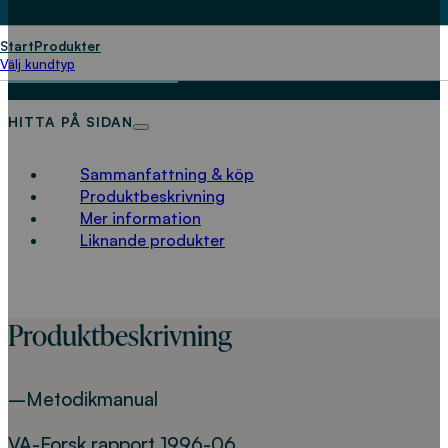
avloppsnät
Start
Produkter
LADDA NED
Välj kundtyp
HITTA PÅ SIDAN
Sammanfattning & köp
Produktbeskrivning
Mer information
Liknande produkter
Produktbeskrivning
–Metodikmanual
VA-Forsk rapport 1996-06.