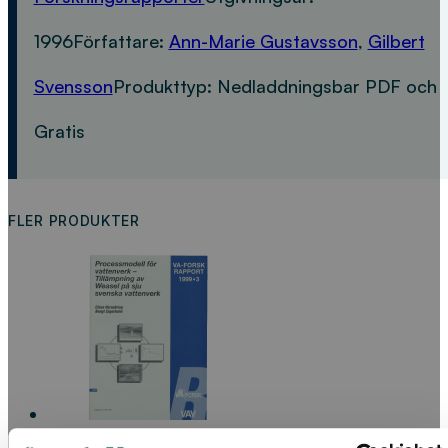
1996
Författare:
Ann-Marie Gustavsson
,
Gilbert
Svensson
Produkttyp:
Nedladdningsbar PDF och
Gratis
FLER PRODUKTER