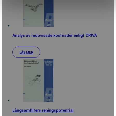
Analys av redovisade kostnader enligt DRIVA
LÄS MER
Långsamfilters reningspotential