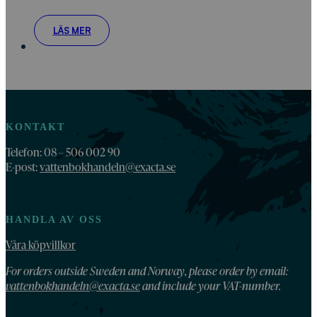
LÄS MER
KONTAKT
Telefon: 08 – 506 002 90
E-post:
vattenbokhandeln@exacta.se
HANDLA AV OSS
Våra köpvillkor
For orders outside Sweden and Norway, please order by email:
vattenbokhandeln@exacta.se
and include your VAT-number.