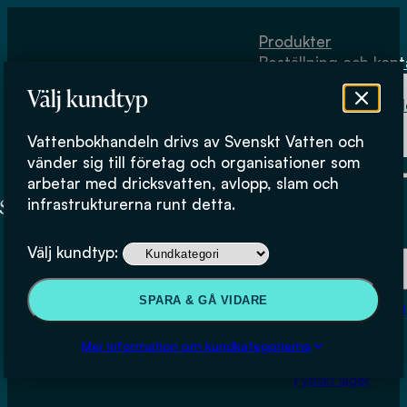
Hoppa till huvudinnehåll
Hoppa till sidfot
Produkter
Beställning och kont
Om
Välj kundtyp
Vattenbokhand
Köpvillkor
Vattenbokhandeln drivs av Svenskt Vatten och
Fysiskt lager
vänder sig till företag och organisationer som
arbetar med dricksvatten, avlopp, slam och
infrastrukturerna runt detta.
Produkter
Välj kundtyp:
Beställning och kontakt
SPARA & GÅ VIDARE
Om Vattenbokhan
Bedömningsgrunder för
Köpvillkor
Mer information om kundkategorierna
ovidkommande vatten i
Fysiskt lager