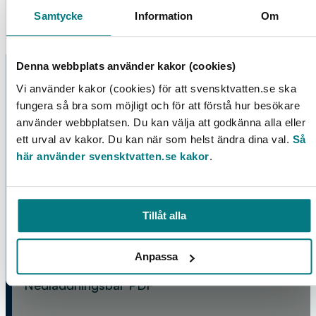
Samtycke
Information
Om
Denna webbplats använder kakor (cookies)
MER INFORMATION OM PRODUKTEN
Vi använder kakor (cookies) för att svensktvatten.se ska
fungera så bra som möjligt och för att förstå hur besökare
använder webbplatsen. Du kan välja att godkänna alla eller
Artikelnr (SKU):
C_Benchmark-Simulation-Model-
ett urval av kakor. Du kan när som helst ändra dina val.
Så
här använder svensktvatten.se kakor
.
for-Integrated-Urban-
WastewaterSystems
Produktkategori:
Tillåt alla
Forskningsrapporter
Utgivningsår:
2020
Författare:
Ramesh Saagi
Produkttyp:
Anpassa
Nedladdningsbar PDF