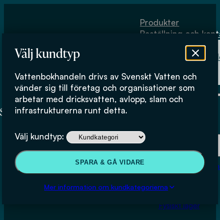
Hoppa till huvudinnehåll
Hoppa till sidfot
Produkter
Beställning och kont
Om
Välj kundtyp
Vattenbokhand
Köpvillkor
Vattenbokhandeln drivs av Svenskt Vatten och
Fysiskt lager
vänder sig till företag och organisationer som
arbetar med dricksvatten, avlopp, slam och
infrastrukturerna runt detta.
Produkter
Välj kundtyp:
Beställning och kontakt
SPARA & GÅ VIDARE
Om Vattenbokhan
Köpvillkor
Mer information om kundkategorierna
Fysiskt lager