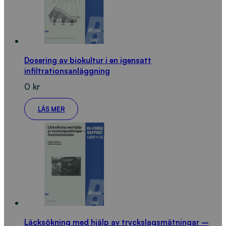
Dosering av biokultur i en igensatt
infiltrationsanläggning
0
kr
LÄS MER
Läcksökning med hjälp av tryckslagsmätningar –