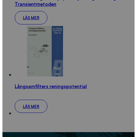
Transientmetoden
LÄS MER
Långsamfilters reningspotential
LÄS MER