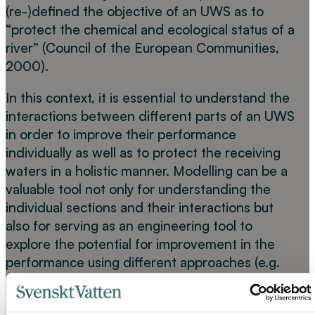
(re-)defined the objective of an UWS as to
“protect the chemical and ecological status of a
river” (Council of the European Communities,
2000).
In this context, it is essential to understand the
interactions between different parts of an UWS
in order to improve their performance
individually as well as to protect the receiving
waters in a holistic manner. Modelling can be a
valuable tool not only for understanding the
individual sections and their interactions but
also for serving as an engineering tool to
explore the potential for improvement in the
performance using different approaches (e.g.
process control, upgrading the existing
infrastructure).