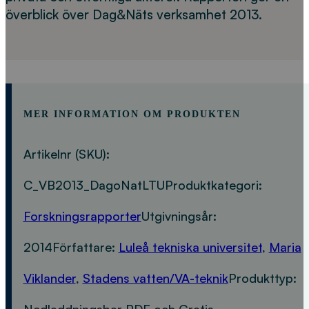
överblick över Dag&Näts verksamhet 2013.
MER INFORMATION OM PRODUKTEN
Artikelnr (SKU):
C_VB2013_DagoNatLTU
Produktkategori:
Forskningsrapporter
Utgivningsår:
2014
Författare:
Luleå tekniska universitet
,
Maria
Viklander
,
Stadens vatten/VA-teknik
Produkttyp:
Nedladdningsbar PDF och Gratis