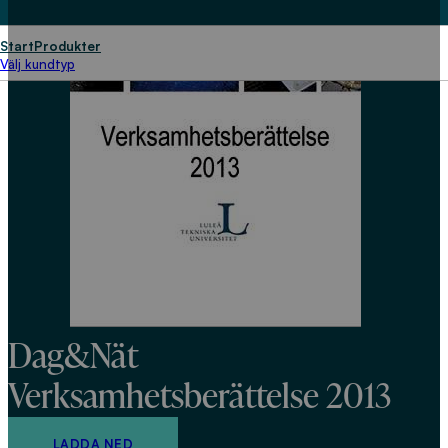
Start
Produkter
Välj kundtyp
Dag&Nät
Verksamhetsberättelse 2013
LADDA NED