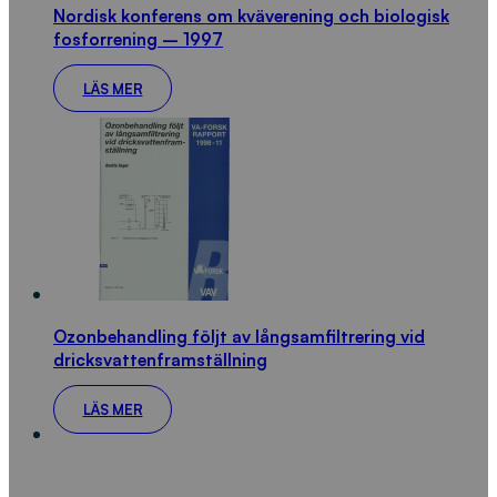
Nordisk konferens om kväverening och biologisk
fosforrening – 1997
LÄS MER
Ozonbehandling följt av långsamfiltrering vid
dricksvattenframställning
LÄS MER