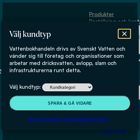
Hoppa till huvudinnehåll
Hoppa till sidfot
Produkter
Beställning och kont
Om
Välj kundtyp
Vattenbokhand
Köpvillkor
Vattenbokhandeln drivs av Svenskt Vatten och
Fysiskt lager
vänder sig till företag och organisationer som
arbetar med dricksvatten, avlopp, slam och
infrastrukturerna runt detta.
Produkter
Välj kundtyp:
Beställning och kontakt
SPARA & GÅ VIDARE
Om Vattenbokhan
Köpvillkor
Mer information om kundkategorierna
Fysiskt lager