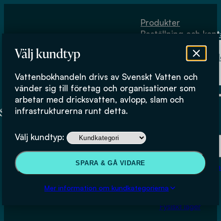
Hoppa till huvudinnehåll
Hoppa till sidfot
Produkter
Beställning och kont
Om
Välj kundtyp
Vattenbokhand
Köpvillkor
Vattenbokhandeln drivs av Svenskt Vatten och
Fysiskt lager
vänder sig till företag och organisationer som
arbetar med dricksvatten, avlopp, slam och
infrastrukturerna runt detta.
Produkter
Välj kundtyp:
Beställning och kontakt
SPARA & GÅ VIDARE
Om Vattenbokhan
Dagvattnets sammansättning
Köpvillkor
Mer information om kundkategorierna
Fysiskt lager
LADDA NED