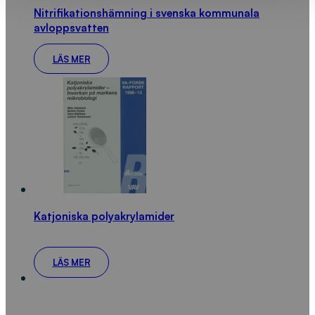
Nitrifikationshämning i svenska kommunala
avloppsvatten
LÄS MER
Katjoniska polyakrylamider
LÄS MER