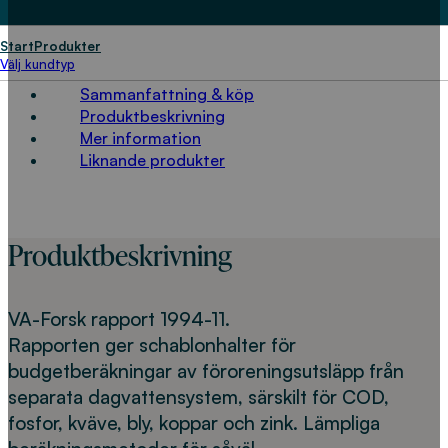
HITTA PÅ SIDAN
Start
Produkter
Välj kundtyp
Sammanfattning & köp
Produktbeskrivning
Mer information
Liknande produkter
Produktbeskrivning
VA-Forsk rapport 1994-11.
Rapporten ger schablonhalter för
budgetberäkningar av föroreningsutsläpp från
separata dagvattensystem, särskilt för COD,
fosfor, kväve, bly, koppar och zink. Lämpliga