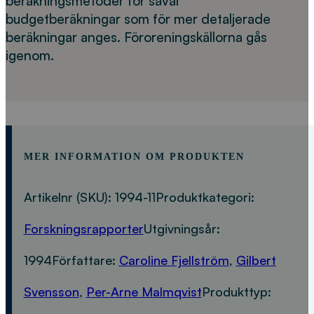
beräkningsmetoder för såväl
budgetberäkningar som för mer detaljerade
beräkningar anges. Föroreningskällorna gås
igenom.
MER INFORMATION OM PRODUKTEN
Artikelnr (SKU):
1994-11
Produktkategori:
Forskningsrapporter
Utgivningsår:
1994
Författare:
Caroline Fjellström
,
Gilbert
Svensson
,
Per-Arne Malmqvist
Produkttyp: