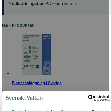
Nedladdningsbar PDF och Gratis
FLER PRODUKTER
Biogasanläggning i Sverige
LÄS MER