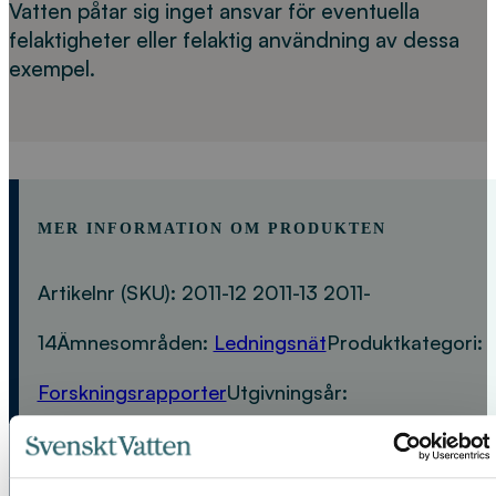
Vatten påtar sig inget ansvar för eventuella
felaktigheter eller felaktig användning av dessa
exempel.
MER INFORMATION OM PRODUKTEN
Artikelnr (SKU):
2011-12 2011-13 2011-
14
Ämnesområden:
Ledningsnät
Produktkategori:
Forskningsrapporter
Utgivningsår:
2011
Produkttyp:
Nedladdningsbar PDF och
Gratis