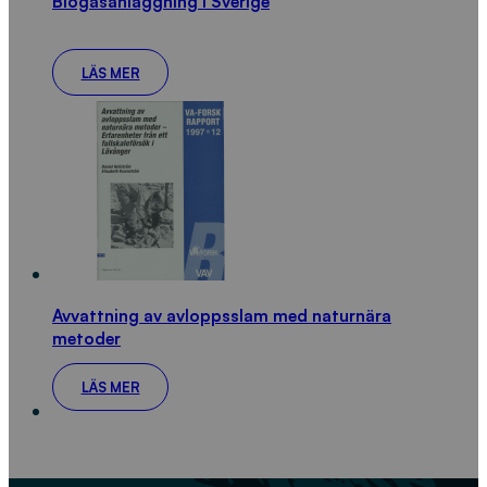
Biogasanläggning i Sverige
LÄS MER
Avvattning av avloppsslam med naturnära
metoder
LÄS MER