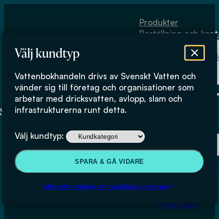
Hoppa till huvudinnehåll
Hoppa till sidfot
Produkter
Beställning och kont
Om
Välj kundtyp
Vattenbokhand
Köpvillkor
Vattenbokhandeln drivs av Svenskt Vatten och
Fysiskt lager
vänder sig till företag och organisationer som
arbetar med dricksvatten, avlopp, slam och
infrastrukturerna runt detta.
Produkter
Välj kundtyp:
Beställning och kontakt
SPARA & GÅ VIDARE
Om Vattenbokhan
Köpvillkor
Mer information om kundkategorierna
Fysiskt lager