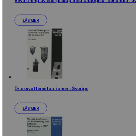
Bevattning av energiskog med biologiskt behandlat a
LÄS MER
Dricksvattensituationen i Sverige
LÄS MER