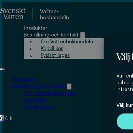
Hoppa till huvudinnehåll
Hoppa till sidfot
Produkter
Beställning och kontakt
Om Vattenbokhandeln
Köpvillkor
Välj
Fysiskt lager
Vatten
Produkter
och or
Beställning och kontakt
infrast
Om Vattenbokhandeln
Köpvillkor
Välj ku
Fysiskt lager
0
0
kr
Inga produkter i varukorgen.