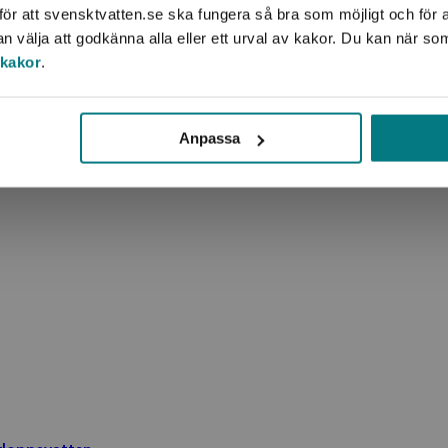
tare:
Håkan Jönsson (SLU)
Produkttyp:
Nedla
ör att svensktvatten.se ska fungera så bra som möjligt och för a
välja att godkänna alla eller ett urval av kakor. Du kan när so
 kakor
.
Anpassa