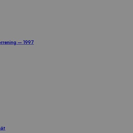
orrening – 1997
nät