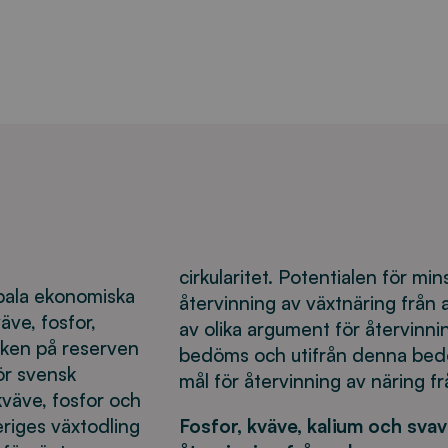
cirkularitet. Potentialen för m
obala ekonomiska
återvinning av växtnäring från
ve, fosfor,
av olika argument för återvinnin
leken på reserven
bedöms och utifrån denna be
ör svensk
mål för återvinning av näring fr
kväve, fosfor och
eriges växtodling
Fosfor, kväve, kalium och svav