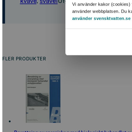
kväve
,
svavel
Utgivningsår:
2019
Förfat
Vi använder kakor (cookies) f
använder webbplatsen. Du kan 
använder svensktvatten.se
FLER PRODUKTER