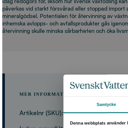
idag redogörs för, liksom hur svensk växtodling kan
påverkas vid starkt försvårad eller stoppad import 
mineralgödsel. Potentialen för återvinning av växtn
inhemska avlopps- och avfallsprodukter gås igeno
återvinning skulle minska sårbarheten och öka liv
MER INFORMATION OM PRODUKTEN
Samtycke
Artikelnr (SKU):
C_Fosfor, kväve, kaliu
Denna webbplats använder k