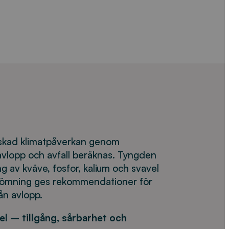
inskad klimatpåverkan genom
 avlopp och avfall beräknas. Tyngden
g av kväve, fosfor, kalium och svavel
dömning ges rekommendationer för
ån avlopp.
el – tillgång, sårbarhet och