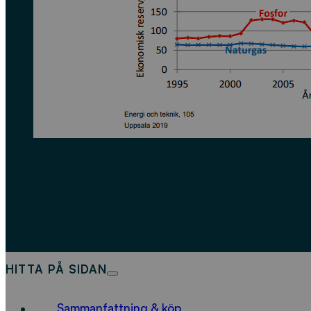
Fosfor, kväve, kalium och svavel
HITTA PÅ SIDAN
Sammanfattning & köp