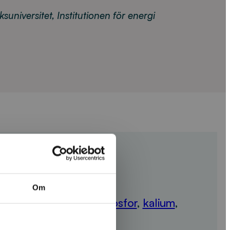
universitet, Institutionen för energi
Om
orter
Produkttaggar:
fosfor
,
kalium
,