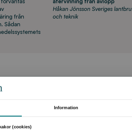
 förväntas
återvinning från avlopp
av
Håkan Jönsson Sveriges lantbruks
äring från
och teknik
m. Sådan
smedelssystemets
Information
m och svavel
Produktkategori:
Forskningsrapp
akor (cookies)