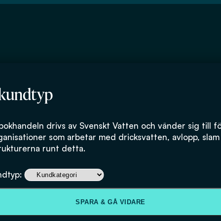
 kundtyp
bokhandeln drivs av Svenskt Vatten och vänder sig till f
ganisationer som arbetar med dricksvatten, avlopp, slam
rukturerna runt detta.
Fosfor, kväve, 
ndtyp:
svavel
SPARA & GÅ VIDARE