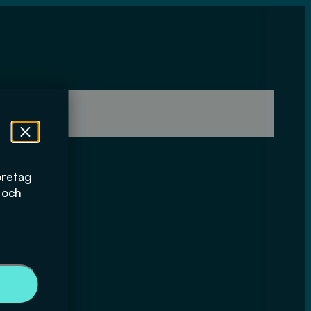
öretag
 och
kalium och