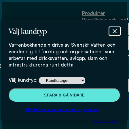
Hoppa till huvudinnehåll
Hoppa till sidfot
Produkter
Beställning och kont
Om
Välj kundtyp
Vattenbokhand
Köpvillkor
Vattenbokhandeln drivs av Svenskt Vatten och
Fysiskt lager
vänder sig till företag och organisationer som
arbetar med dricksvatten, avlopp, slam och
infrastrukturerna runt detta.
Produkter
Välj kundtyp:
Beställning och kontakt
SPARA & GÅ VIDARE
Om Vattenbokhan
Inventering av datorbaserade
Köpvillkor
Mer information om kundkategorierna
system
Fysiskt lager