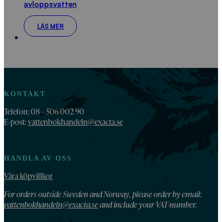
avloppsvatten
LÄS MER
KONTAKT
Telefon: 08 – 506 002 90
E-post:
vattenbokhandeln@exacta.se
HANDLA AV OSS
Våra köpvillkor
For orders outside Sweden and Norway, please order by email:
vattenbokhandeln@exacta.se
and include your VAT-number.