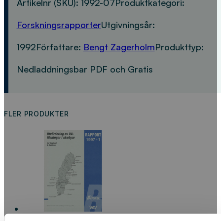
Artikelnr (SKU):
1992-07
Produktkategori:
Forskningsrapporter
Utgivningsår:
1992
Författare:
Bengt Zagerholm
Produkttyp:
Nedladdningsbar PDF och Gratis
FLER PRODUKTER