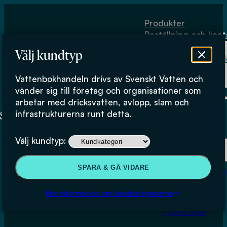
Hoppa till huvudinnehåll
Hoppa till sidfot
Produkter
Beställning och kont
Om
Välj kundtyp
Vattenbokhand
Köpvillkor
Vattenbokhandeln drivs av Svenskt Vatten och
Fysiskt lager
vänder sig till företag och organisationer som
arbetar med dricksvatten, avlopp, slam och
infrastrukturerna runt detta.
Produkter
Välj kundtyp:
Beställning och kontakt
SPARA & GÅ VIDARE
Om Vattenbokhan
Köpvillkor
Mer information om kundkategorierna
Fysiskt lager