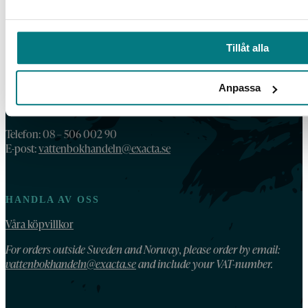
LÄS MER
Tillåt alla
Anpassa
KONTAKT
Telefon: 08 – 506 002 90
E-post:
vattenbokhandeln@exacta.se
HANDLA AV OSS
Våra köpvillkor
For orders outside Sweden and Norway, please order by email:
vattenbokhandeln@exacta.se
and include your VAT-number.