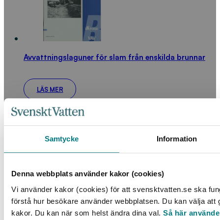
Avvattningslaguner för slam från enskilda brunnar
LÄS MER
Samtycke
Information
Denna webbplats använder kakor (cookies)
Vi använder kakor (cookies) för att svensktvatten.se ska fun
Ozonbehandling följt av långsamfiltrering vid
förstå hur besökare använder webbplatsen. Du kan välja att go
dricksvattenframställning
kakor. Du kan när som helst ändra dina val.
Så här använde