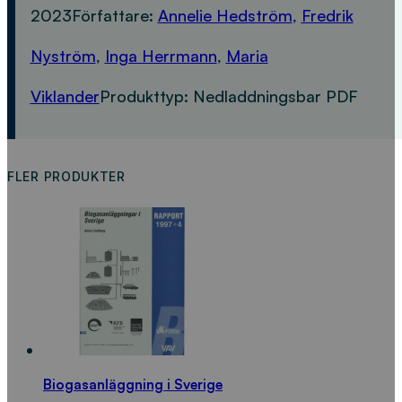
2023
Författare:
Annelie Hedström
,
Fredrik
Nyström
,
Inga Herrmann
,
Maria
Viklander
Produkttyp:
Nedladdningsbar PDF
FLER PRODUKTER
Biogasanläggning i Sverige