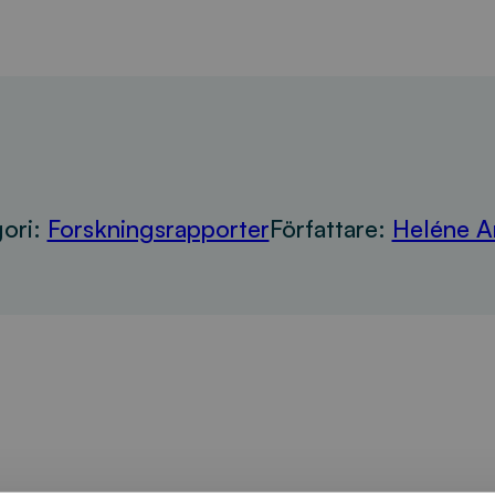
ori:
Forskningsrapporter
Författare:
Heléne A