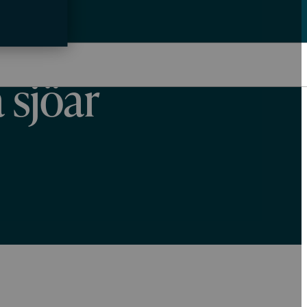
de alger –
 sjöar