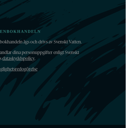
TENBOKHANDELN
bokhandeln ägs och drivs av Svenskt Vatten.
andlar dina personuppgifter enligt Svenskt
ns
dataskyddspolicy
.
nglighetsredogörelse