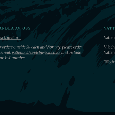
ANDLA AV OSS
VAT
ra köpvillkor
Vatten
r orders outside Sweden and Norway, please order
Vi beh
 email:
vattenbokhandeln@exacta.se
and include
Vatte
ur VAT-number.
Tillgä