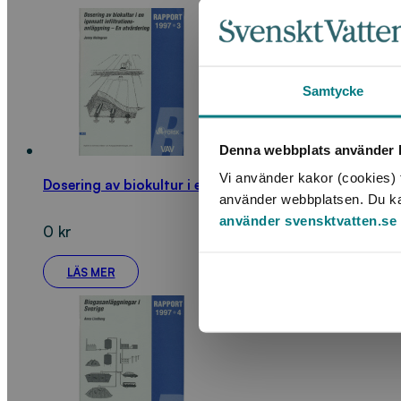
Samtycke
Denna webbplats använder k
Vi använder kakor (cookies) f
Dosering av biokultur i en igensatt infiltrationsanlägg
använder webbplatsen. Du kan 
använder svensktvatten.se
0
kr
LÄS MER