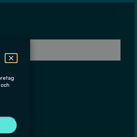
öretag
 och
e för
och andra