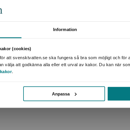
Information
akor (cookies)
ör att svensktvatten.se ska fungera så bra som möjligt och för a
ning
välja att godkänna alla eller ett urval av kakor. Du kan när so
 kakor
.
Anpassa