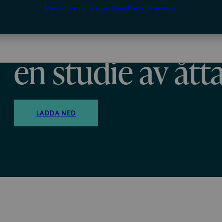
Mer information om kundkategorierna
vertikalmigreran
en studie av åtta
LADDA NED