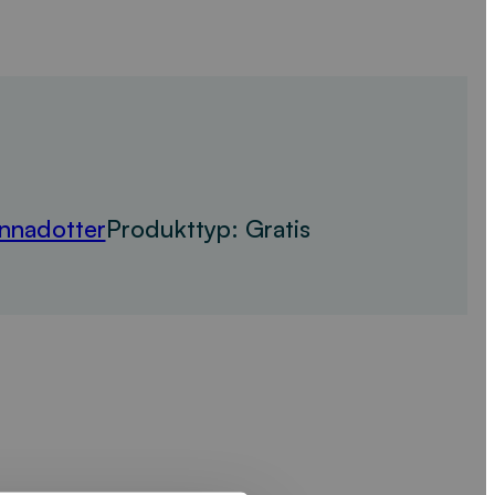
nnadotter
Produkttyp:
Gratis