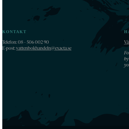
KONTAKT
H
Telefon: 08 – 506 002 90
Vå
E-post:
vattenbokhandeln@exacta.se
Fo
by
yo