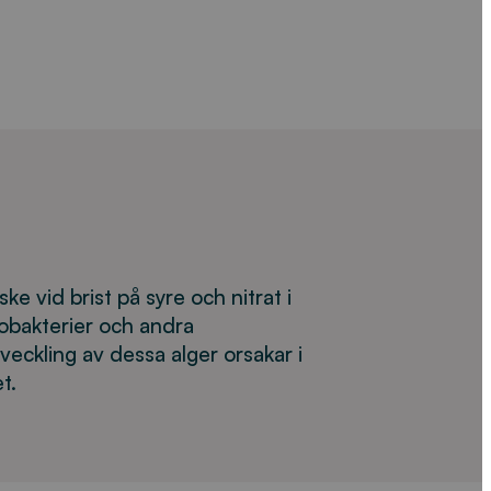
 vid brist på syre och nitrat i
obakterier och andra
veckling av dessa alger orsakar i
t.