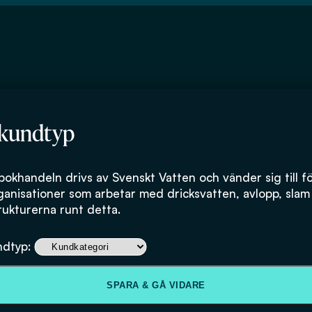
 kundtyp
bokhandeln drivs av Svenskt Vatten och vänder sig till f
ganisationer som arbetar med dricksvatten, avlopp, slam
rukturerna runt detta.
Kvävets betydels
ndtyp:
cyanobakterier 
SPARA & GÅ VIDARE