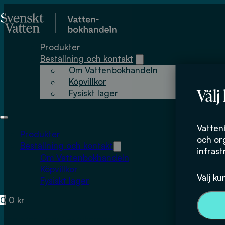
Hoppa till huvudinnehåll
Hoppa till sidfot
Produkter
Beställning och kontakt
Om Vattenbokhandeln
Köpvillkor
Välj
Fysiskt lager
Vatten
Produkter
och or
Beställning och kontakt
infrast
Om Vattenbokhandeln
Köpvillkor
Välj ku
Fysiskt lager
0
0
kr
Inga produkter i varukorgen.