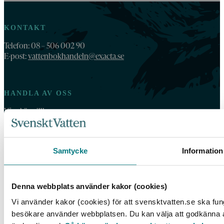
KONTAKT
Telefon: 08 – 506 002 90
E-post:
vattenbokhandeln@exacta.se
HANDLA AV OSS
Våra köpvillkor
For orders outside Sweden and Norway, please order by email:
vattenbokhandeln@exacta.se
and include your VAT-number.
Samtycke
Information
VATTENBOKHANDELN
Denna webbplats använder kakor (cookies)
Vattenbokhandeln ägs och drivs av Svenskt Vatten.
Vi använder kakor (cookies) för att svensktvatten.se ska fung
Vi behandlar dina personuppgifter enligt Svenskt Vattens
besökare använder webbplatsen. Du kan välja att godkänna all
dataskyddspolicy
.