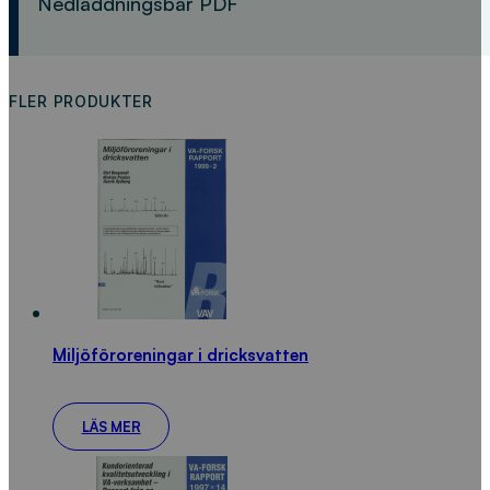
Nedladdningsbar PDF
FLER PRODUKTER
Miljöföroreningar i dricksvatten
LÄS MER