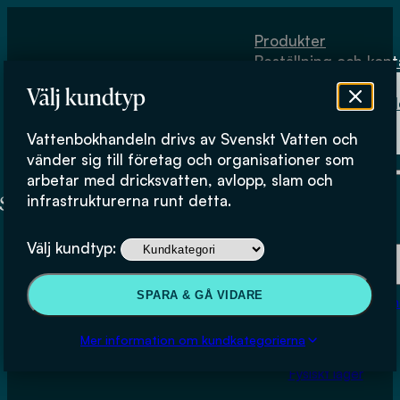
Hoppa till huvudinnehåll
Hoppa till sidfot
Produkter
Beställning och kont
Om
Välj kundtyp
Vattenbokhand
Köpvillkor
Vattenbokhandeln drivs av Svenskt Vatten och
Fysiskt lager
vänder sig till företag och organisationer som
arbetar med dricksvatten, avlopp, slam och
infrastrukturerna runt detta.
Produkter
Välj kundtyp:
Beställning och kontakt
SPARA & GÅ VIDARE
Om Vattenbokhan
Köpvillkor
Mer information om kundkategorierna
Fysiskt lager