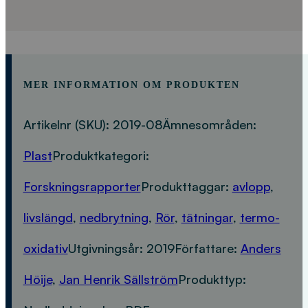
MER INFORMATION OM PRODUKTEN
Artikelnr (SKU):
2019-08
Ämnesområden:
Plast
Produktkategori:
Forskningsrapporter
Produkttaggar:
avlopp
,
livslängd
,
nedbrytning
,
Rör
,
tätningar
,
termo-
oxidativ
Utgivningsår:
2019
Författare:
Anders
Höije
,
Jan Henrik Sällström
Produkttyp: