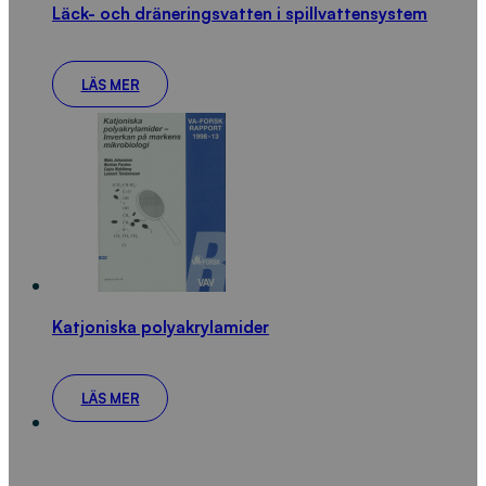
Läck- och dräneringsvatten i spillvattensystem
LÄS MER
Katjoniska polyakrylamider
LÄS MER