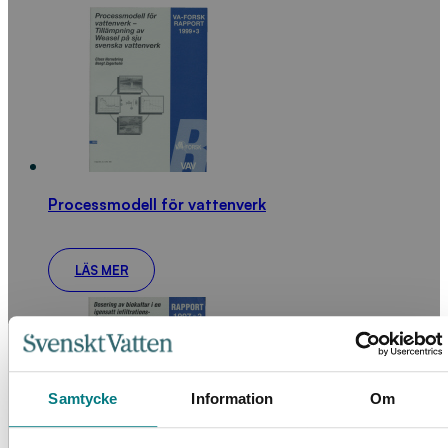
Processmodell för vattenverk
LÄS MER
Samtycke
Information
Om