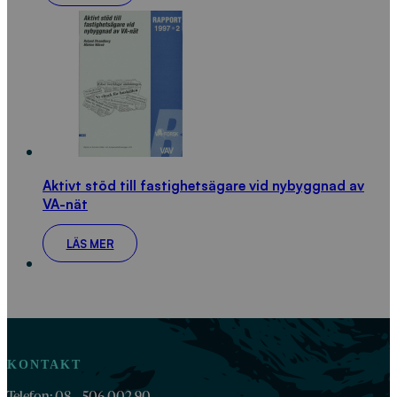
Aktivt stöd till fastighetsägare vid nybyggnad av
VA-nät
LÄS MER
KONTAKT
Telefon: 08 – 506 002 90