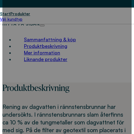
LADDA NED
Start
Produkter
Välj kundtyp
HITTA PÅ SIDAN
Sammanfattning & köp
Produktbeskrivning
Mer information
Liknande produkter
Produktbeskrivning
Rening av dagvatten i rännstensbrunnar har
undersökts. I rännstensbrunnars slam återfinns
ca 10 % av de tungmetaller som dagvattnet för
med sig. På de filter av geotextil som placerats i