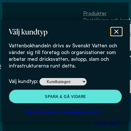
Hoppa till huvudinnehåll
Hoppa till sidfot
Produkter
Beställning och kont
Om
Välj kundtyp
Vattenbokhand
Köpvillkor
Vattenbokhandeln drivs av Svenskt Vatten och
Fysiskt lager
vänder sig till företag och organisationer som
arbetar med dricksvatten, avlopp, slam och
infrastrukturerna runt detta.
Produkter
Välj kundtyp:
Beställning och kontakt
SPARA & GÅ VIDARE
Om Vattenbokhan
Lokal rening av
Köpvillkor
Mer information om kundkategorierna
trafikdagvatten
Fysiskt lager