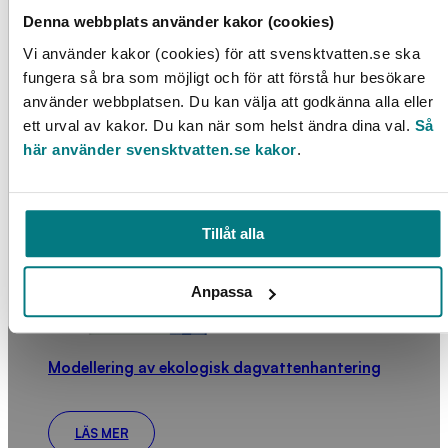
Denna webbplats använder kakor (cookies)
Dosering av biokultur i en igensatt
Vi använder kakor (cookies) för att svensktvatten.se ska
infiltrationsanläggning
fungera så bra som möjligt och för att förstå hur besökare
0
kr
använder webbplatsen. Du kan välja att godkänna alla eller
ett urval av kakor. Du kan när som helst ändra dina val.
Så
LÄS MER
här använder svensktvatten.se kakor
.
Tillåt alla
Anpassa
Modellering av ekologisk dagvattenhantering
LÄS MER