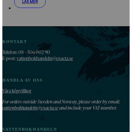
LÄS MER
KONTAKT
Telefon: 08 – 506 002 90
E-post:
vattenbokhandeln@exacta.se
HANDLA AV OSS
Våra köpvillkor
For orders outside Sweden and Norway, please order by email:
vattenbokhandeln@exacta.se
and include your VAT-number.
VATTENBOKHANDELN