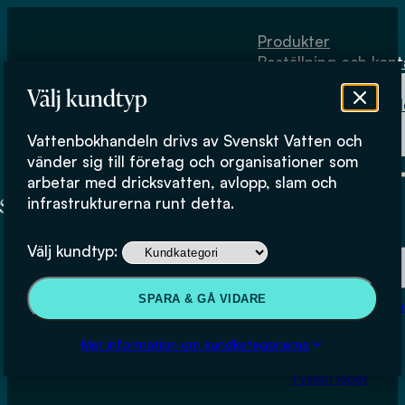
Hoppa till huvudinnehåll
Hoppa till sidfot
Produkter
Beställning och kont
Om
Välj kundtyp
Vattenbokhand
Köpvillkor
Vattenbokhandeln drivs av Svenskt Vatten och
Fysiskt lager
vänder sig till företag och organisationer som
arbetar med dricksvatten, avlopp, slam och
infrastrukturerna runt detta.
Produkter
Välj kundtyp:
Beställning och kontakt
SPARA & GÅ VIDARE
Om Vattenbokhan
Luftburet enzym – riskmarkör
Köpvillkor
Mer information om kundkategorierna
vid arbete i reningsverk för
Fysiskt lager