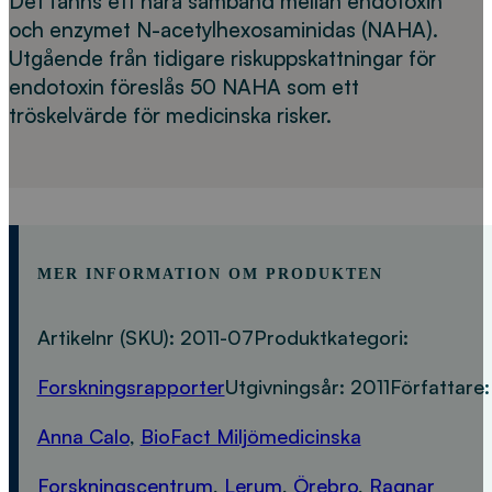
Det fanns ett nära samband mellan endotoxin
och enzymet N-acetylhexosaminidas (NAHA).
Utgående från tidigare riskuppskattningar för
endotoxin föreslås 50 NAHA som ett
tröskelvärde för medicinska risker.
MER INFORMATION OM PRODUKTEN
Artikelnr (SKU):
2011-07
Produktkategori:
Forskningsrapporter
Utgivningsår:
2011
Författare:
Anna Calo
,
BioFact Miljömedicinska
Forskningscentrum
,
Lerum
,
Örebro
,
Ragnar