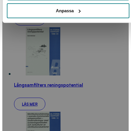
Analys av avloppssystem med datormodeller
Anpassa
LÄS MER
Långsamfilters reningspotential
LÄS MER