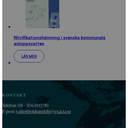
Nitrifikationshämning i svenska kommunala
avloppsvatten
LÄS MER
KONTAKT
Telefon: 08 – 506 002 90
E-post:
vattenbokhandeln@exacta.se