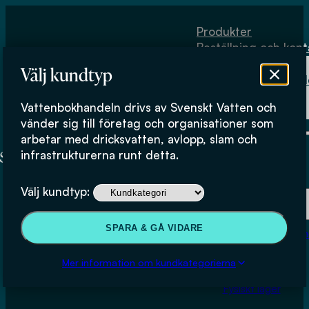
Hoppa till huvudinnehåll
Hoppa till sidfot
Produkter
Beställning och kont
Om
Välj kundtyp
Vattenbokhand
Köpvillkor
Vattenbokhandeln drivs av Svenskt Vatten och
Fysiskt lager
vänder sig till företag och organisationer som
arbetar med dricksvatten, avlopp, slam och
infrastrukturerna runt detta.
Produkter
Välj kundtyp:
Beställning och kontakt
SPARA & GÅ VIDARE
Om Vattenbokhan
Luftspolning av
Köpvillkor
Mer information om kundkategorierna
tryckavloppsledningar för
Fysiskt lager