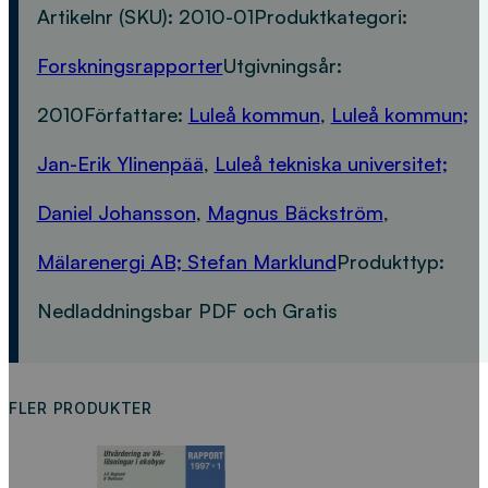
Artikelnr (SKU):
2010-01
Produktkategori:
Forskningsrapporter
Utgivningsår:
2010
Författare:
Luleå kommun
,
Luleå kommun;
Jan-Erik Ylinenpää
,
Luleå tekniska universitet;
Daniel Johansson
,
Magnus Bäckström
,
Mälarenergi AB; Stefan Marklund
Produkttyp:
Nedladdningsbar PDF och Gratis
FLER PRODUKTER