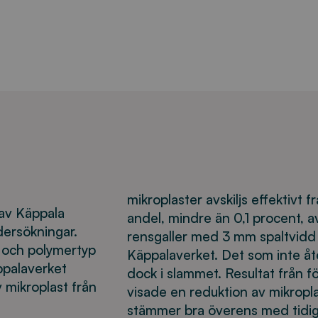
mikroplaster avskiljs effektivt
 av Käppala
andel, mindre än 0,1 procent, 
dersökningar.
rensgaller med 3 mm spaltvidd
a och polymertyp
Käppalaverket. Det som inte åt
äppalaverket
dock i slammet. Resultat från f
 mikroplast från
visade en reduktion av mikropla
stämmer bra överens med tidiga