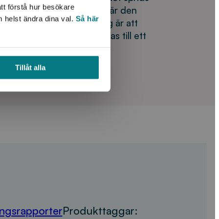
tt förstå hur besökare
ier pekar på att slam inte är den
m helst ändra dina val.
Så här
i jordbruket. En förhoppning är att
 standardiseras och utföras till ett
ir vanligare.
Tillåt alla
ingsrapporter
Produkttaggar: