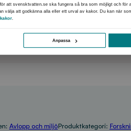
ör att svensktvatten.se ska fungera så bra som möjligt och för a
averket i Malmö.
på åkermark, även om flera stud
välja att godkänna alla eller ett urval av kakor. Du kan när so
främsta källan till mikroplaster 
 kakor
.
nkter:
analys av mikroplaster ska kunna
tvättar, före
lägre pris så att uppföljningar bl
sandfiltren samt
Anpassa
 resultaten att
en:
Avlopp och miljö
Produktkategori:
Forskn