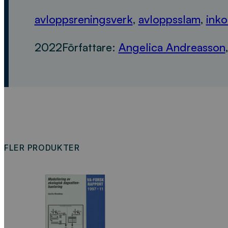
avloppsreningsverk
,
avloppsslam
,
ink
2022
Författare:
Angelica Andreasson
FLER PRODUKTER