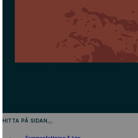
Massbalans av mikroplaster på Käppalaverket
HITTA PÅ SIDAN