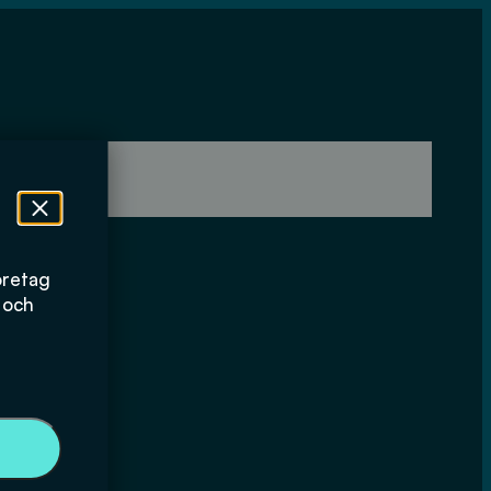
öretag
 och
mikroplaster
et