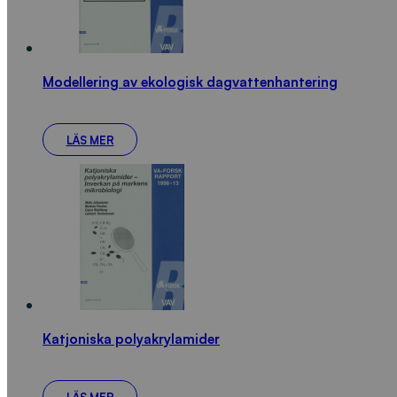
Modellering av ekologisk dagvattenhantering
LÄS MER
Katjoniska polyakrylamider
LÄS MER