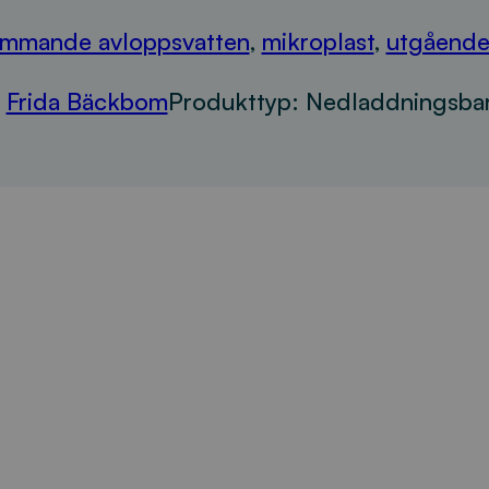
ommande avloppsvatten
,
mikroplast
,
utgående
,
Frida Bäckbom
Produkttyp:
Nedladdningsba