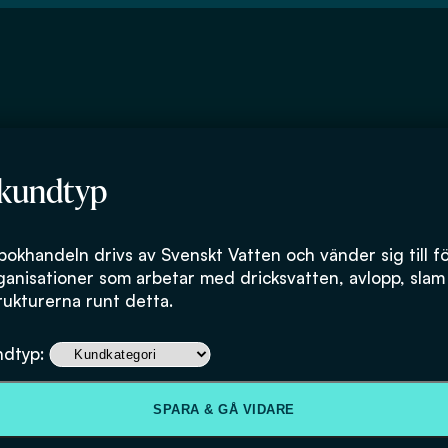
 kundtyp
bokhandeln drivs av Svenskt Vatten och vänder sig till f
ganisationer som arbetar med dricksvatten, avlopp, slam
rukturerna runt detta.
Massbalans av 
ndtyp:
på Käppalaverk
SPARA & GÅ VIDARE