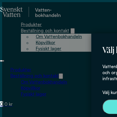
Hoppa till huvudinnehåll
Hoppa till sidfot
Produkter
Beställning och kontakt
Om Vattenbokhandeln
Köpvillkor
Välj
Fysiskt lager
Vatten
Produkter
och or
Beställning och kontakt
infrast
Om Vattenbokhandeln
Köpvillkor
Välj ku
Fysiskt lager
0
0
kr
Inga produkter i varukorgen.