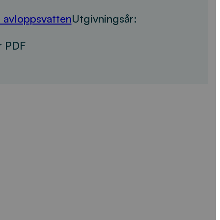
 avloppsvatten
Utgivningsår:
r PDF