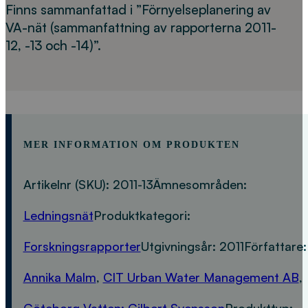
Finns sammanfattad i ”Förnyelseplanering av
VA-nät (sammanfattning av rapporterna 2011-
12, -13 och -14)”.
MER INFORMATION OM PRODUKTEN
Artikelnr (SKU):
2011-13
Ämnesområden:
Ledningsnät
Produktkategori:
Forskningsrapporter
Utgivningsår:
2011
Författare:
Annika Malm
,
CIT Urban Water Management AB
,
Göteborg Vatten; Gilbert Svensson
Produkttyp: