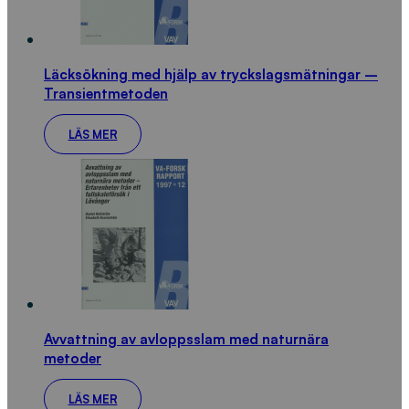
Läcksökning med hjälp av tryckslagsmätningar –
Transientmetoden
LÄS MER
Avvattning av avloppsslam med naturnära
metoder
LÄS MER