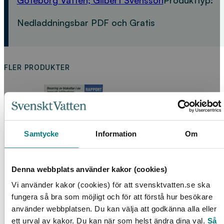
Nedladdningsbar PDF och Gratis
FLER PRODUKTER
Samtycke
Information
Om
Denna webbplats använder kakor (cookies)
Dosering av biokultur i en igensatt
Vi använder kakor (cookies) för att svensktvatten.se ska
infiltrationsanläggning
fungera så bra som möjligt och för att förstå hur besökare
0
kr
använder webbplatsen. Du kan välja att godkänna alla eller
ett urval av kakor. Du kan när som helst ändra dina val.
Så