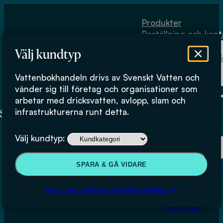
Hoppa till huvudinnehåll
Hoppa till sidfot
Produkter
Beställning och kont
Om
Välj kundtyp
Vattenbokhand
Köpvillkor
Vattenbokhandeln drivs av Svenskt Vatten och
Fysiskt lager
vänder sig till företag och organisationer som
arbetar med dricksvatten, avlopp, slam och
infrastrukturerna runt detta.
Produkter
Välj kundtyp:
Beställning och kontakt
SPARA & GÅ VIDARE
Om Vattenbokhan
Material och åldersfördelning
Köpvillkor
Mer information om kundkategorierna
för Sveriges VA-nät och
Fysiskt lager