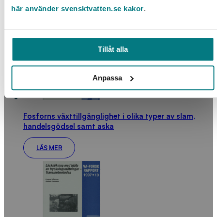
LÄS MER
här använder svensktvatten.se kakor
.
Tillåt alla
Anpassa
Fosforns växttillgänglighet i olika typer av slam,
handelsgödsel samt aska
LÄS MER