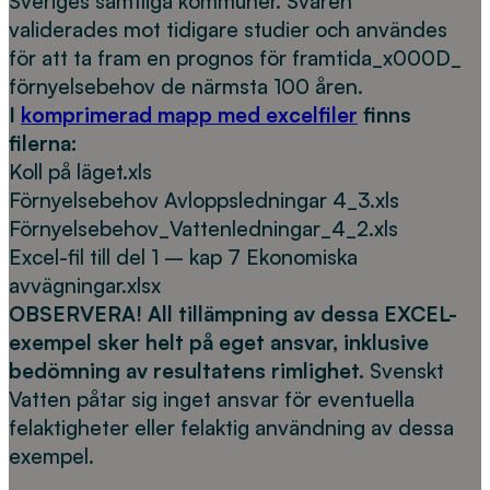
Sveriges samtliga kommuner. Svaren
validerades mot tidigare studier och användes
för att ta fram en prognos för framtida_x000D_
förnyelsebehov de närmsta 100 åren.
I
komprimerad mapp med excelfiler
finns
filerna:
Koll på läget.xls
Förnyelsebehov Avloppsledningar 4_3.xls
Förnyelsebehov_Vattenledningar_4_2.xls
Excel-fil till del 1 – kap 7 Ekonomiska
avvägningar.xlsx
OBSERVERA! All tillämpning av dessa EXCEL-
exempel sker helt på eget ansvar, inklusive
bedömning av resultatens rimlighet.
Svenskt
Vatten påtar sig inget ansvar för eventuella
felaktigheter eller felaktig användning av dessa
exempel.