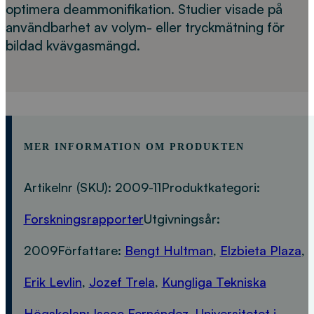
optimera deammonifikation. Studier visade på
användbarhet av volym- eller tryckmätning för
bildad kvävgasmängd.
MER INFORMATION OM PRODUKTEN
Artikelnr (SKU):
2009-11
Produktkategori:
Forskningsrapporter
Utgivningsår:
2009
Författare:
Bengt Hultman
,
Elzbieta Plaza
,
Erik Levlin
,
Jozef Trela
,
Kungliga Tekniska
Högskolan; Isaac Fernández
,
Universitetet i