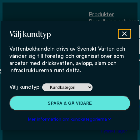
Hoppa till huvudinnehåll
Hoppa till sidfot
Produkter
Beställning och kont
Om
Välj kundtyp
Vattenbokhand
Köpvillkor
Vattenbokhandeln drivs av Svenskt Vatten och
Fysiskt lager
vänder sig till företag och organisationer som
arbetar med dricksvatten, avlopp, slam och
infrastrukturerna runt detta.
Produkter
Välj kundtyp:
Beställning och kontakt
SPARA & GÅ VIDARE
Om Vattenbokhan
Mätteknik för att styra och
Köpvillkor
Mer information om kundkategorierna
optimera deammonifikation
Fysiskt lager