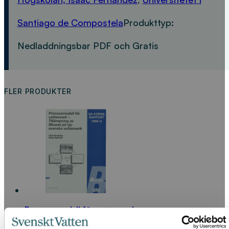
Santiago de Compostela
Produkttyp:
Nedladdningsbar PDF och Gratis
FLER PRODUKTER
Processmodell för vattenverk