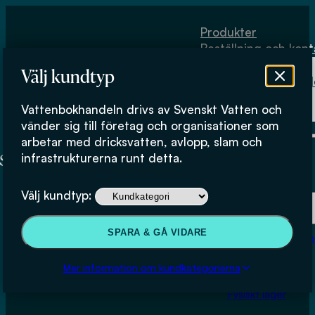
Hoppa till huvudinnehåll
Hoppa till sidfot
Produkter
Beställning och kont
Om
Välj kundtyp
Vattenbokhand
Köpvillkor
Vattenbokhandeln drivs av Svenskt Vatten och
Fysiskt lager
vänder sig till företag och organisationer som
arbetar med dricksvatten, avlopp, slam och
infrastrukturerna runt detta.
Produkter
Välj kundtyp:
Beställning och kontakt
SPARA & GÅ VIDARE
Om Vattenbokhan
Köpvillkor
Mer information om kundkategorierna
Fysiskt lager