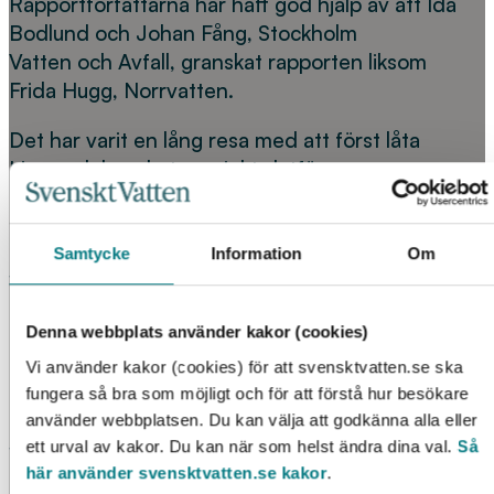
Rapportförfattarna har haft god hjälp av att Ida
Bodlund och Johan Fång, Stockholm
Vatten och Avfall, granskat rapporten liksom
Frida Hugg, Norrvatten.
Det har varit en lång resa med att först låta
Livsmedelsverkets projekt slutföras,
pandemirestriktioner och inte minst att
betydligt fler partiklar av annan sort än plast
alla måste identifieras. Stort tack till Svenskt
Samtycke
Information
Om
Vatten Utveckling för tålamodet med att
projektet dragit ut på tiden. Vi vill också
Denna webbplats använder kakor (cookies)
framföra vårt tack för gott samarbete med
Livsmedelsverkets projekt om analys av
Vi använder kakor (cookies) för att svensktvatten.se ska
fungera så bra som möjligt och för att förstå hur besökare
distribuerat dricksvatten och samarbetet
använder webbplatsen. Du kan välja att godkänna alla eller
med Sweden Water Research, särskilt Inga
ett urval av kakor. Du kan när som helst ändra dina val.
Så
Vanessa Kirstein, Aalborgs universitet, för
här använder svensktvatten.se kakor
.
metodjämförelsen