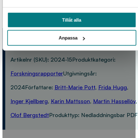
Tillåt alla
Anpassa
MER INFORMATION OM PRODUKTEN
Artikelnr (SKU):
2024-15
Produktkategori:
Forskningsrapporter
Utgivningsår:
2024
Författare:
Britt-Marie Pott
,
Frida Hugg
,
Inger Kjellberg
,
Karin Mattsson
,
Martin Hassellöv
,
Olof Bergstedt
Produkttyp:
Nedladdningsbar PDF