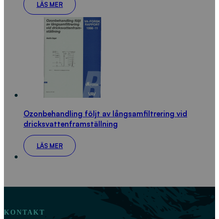
LÄS MER
Ozonbehandling följt av långsamfiltrering vid
dricksvattenframställning
LÄS MER
KONTAKT