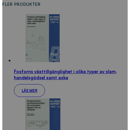
FLER PRODUKTER
Fosforns växttillgänglighet i olika typer av slam,
handelsgödsel samt aska
LÄS MER