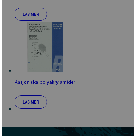
LÄS MER
Katjoniska polyakrylamider
LÄS MER