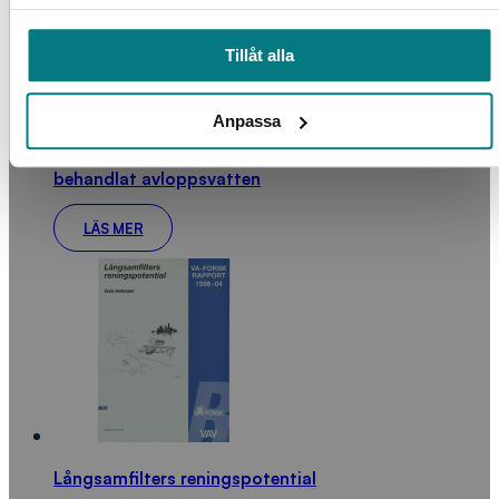
Tillåt alla
Anpassa
Bevattning av energiskog med biologiskt
behandlat avloppsvatten
LÄS MER
Långsamfilters reningspotential