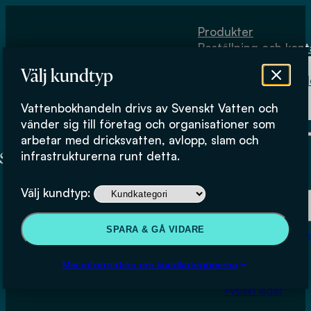
Hoppa till huvudinnehåll
Hoppa till sidfot
Produkter
Beställning och kont
Om
Välj kundtyp
Vattenbokhand
Köpvillkor
Vattenbokhandeln drivs av Svenskt Vatten och
Fysiskt lager
vänder sig till företag och organisationer som
arbetar med dricksvatten, avlopp, slam och
infrastrukturerna runt detta.
Produkter
Välj kundtyp:
Beställning och kontakt
SPARA & GÅ VIDARE
Om Vattenbokhan
Köpvillkor
Mer information om kundkategorierna
Fysiskt lager